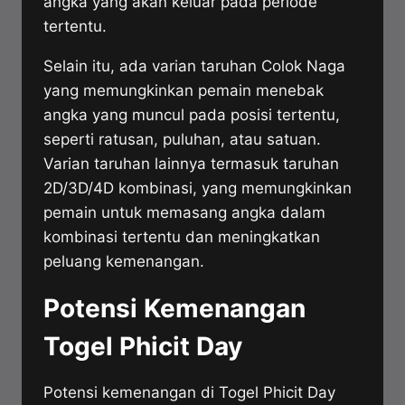
angka yang akan keluar pada periode
tertentu.
Selain itu, ada varian taruhan Colok Naga
yang memungkinkan pemain menebak
angka yang muncul pada posisi tertentu,
seperti ratusan, puluhan, atau satuan.
Varian taruhan lainnya termasuk taruhan
2D/3D/4D kombinasi, yang memungkinkan
pemain untuk memasang angka dalam
kombinasi tertentu dan meningkatkan
peluang kemenangan.
Potensi Kemenangan
Togel Phicit Day
Potensi kemenangan di Togel Phicit Day