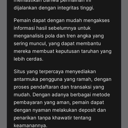
dijalankan dengan integritas tinggi.
Pemain dapat dengan mudah mengakses
informasi hasil sebelumnya untuk
menganalisis pola dan tren angka yang
sering muncul, yang dapat membantu
mereka membuat keputusan taruhan yang
lebih cerdas.
Situs yang terpercaya menyediakan
antarmuka pengguna yang ramah, dengan
proses pendaftaran dan transaksi yang
mudah. Dengan adanya berbagai metode
pembayaran yang aman, pemain dapat
dengan nyaman melakukan deposit dan
penarikan tanpa khawatir tentang
keamanannya.