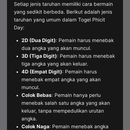
Setiap jenis taruhan memiliki cara bermain
yang sedikit berbeda. Berikut adalah jenis
taruhan yang umum dalam Togel Phicit
Day:
2D (Dua Digit)
: Pemain harus menebak
dua angka yang akan muncul.
3D (Tiga Digit)
: Pemain harus menebak
tiga angka yang akan keluar.
4D (Empat Digit)
: Pemain harus
menebak empat angka yang akan
muncul.
Colok Bebas
: Pemain hanya perlu
menebak salah satu angka yang akan
keluar, tanpa mempedulikan urutan
angka.
Colok Naga
: Pemain menebak angka