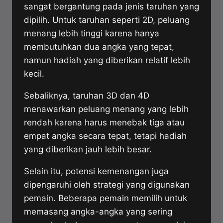
sangat bergantung pada jenis taruhan yang
dipilih. Untuk taruhan seperti 2D, peluang
menang lebih tinggi karena hanya
membutuhkan dua angka yang tepat,
namun hadiah yang diberikan relatif lebih
kecil.
Sebaliknya, taruhan 3D dan 4D
menawarkan peluang menang yang lebih
rendah karena harus menebak tiga atau
empat angka secara tepat, tetapi hadiah
yang diberikan jauh lebih besar.
Selain itu, potensi kemenangan juga
dipengaruhi oleh strategi yang digunakan
pemain. Beberapa pemain memilih untuk
memasang angka-angka yang sering