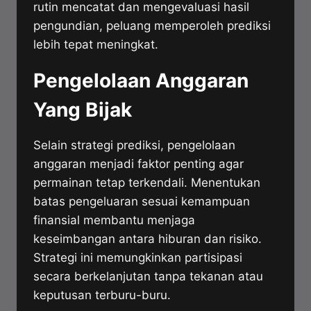
rutin mencatat dan mengevaluasi hasil
pengundian, peluang memperoleh prediksi
lebih tepat meningkat.
Pengelolaan Anggaran
Yang Bijak
Selain strategi prediksi, pengelolaan
anggaran menjadi faktor penting agar
permainan tetap terkendali. Menentukan
batas pengeluaran sesuai kemampuan
finansial membantu menjaga
keseimbangan antara hiburan dan risiko.
Strategi ini memungkinkan partisipasi
secara berkelanjutan tanpa tekanan atau
keputusan terburu-buru.