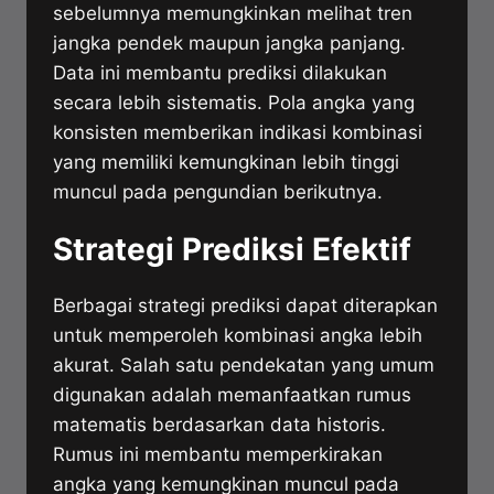
sebelumnya memungkinkan melihat tren
jangka pendek maupun jangka panjang.
Data ini membantu prediksi dilakukan
secara lebih sistematis. Pola angka yang
konsisten memberikan indikasi kombinasi
yang memiliki kemungkinan lebih tinggi
muncul pada pengundian berikutnya.
Strategi Prediksi Efektif
Berbagai strategi prediksi dapat diterapkan
untuk memperoleh kombinasi angka lebih
akurat. Salah satu pendekatan yang umum
digunakan adalah memanfaatkan rumus
matematis berdasarkan data historis.
Rumus ini membantu memperkirakan
angka yang kemungkinan muncul pada