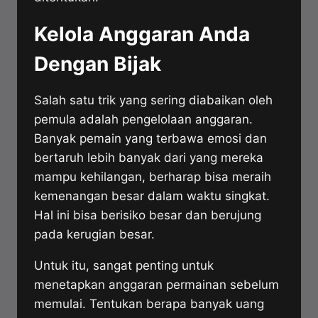
Kelola Anggaran Anda
Dengan Bijak
Salah satu trik yang sering diabaikan oleh
pemula adalah pengelolaan anggaran.
Banyak pemain yang terbawa emosi dan
bertaruh lebih banyak dari yang mereka
mampu kehilangan, berharap bisa meraih
kemenangan besar dalam waktu singkat.
Hal ini bisa berisiko besar dan berujung
pada kerugian besar.
Untuk itu, sangat penting untuk
menetapkan anggaran permainan sebelum
memulai. Tentukan berapa banyak uang