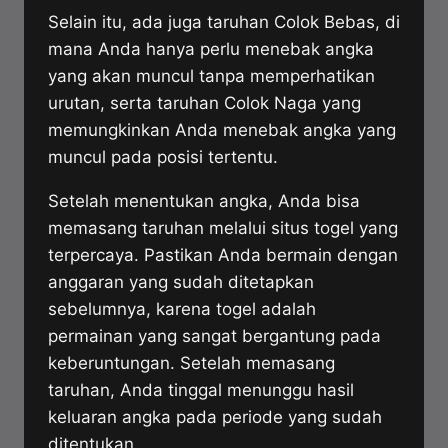
Selain itu, ada juga taruhan Colok Bebas, di
mana Anda hanya perlu menebak angka
yang akan muncul tanpa memperhatikan
urutan, serta taruhan Colok Naga yang
memungkinkan Anda menebak angka yang
muncul pada posisi tertentu.
Setelah menentukan angka, Anda bisa
memasang taruhan melalui situs togel yang
terpercaya. Pastikan Anda bermain dengan
anggaran yang sudah ditetapkan
sebelumnya, karena togel adalah
permainan yang sangat bergantung pada
keberuntungan. Setelah memasang
taruhan, Anda tinggal menunggu hasil
keluaran angka pada periode yang sudah
ditentukan.