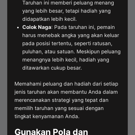
Taruhan ini memberi peluang menang
yang lebih besar, tetapi hadiah yang
didapatkan lebih kecil.
Colok Naga
: Pada taruhan ini, pemain
harus menebak angka yang akan keluar
pada posisi tertentu, seperti ratusan,
puluhan, atau satuan. Meskipun peluang
menangnya lebih kecil, hadiah yang
ditawarkan cukup besar.
Memahami peluang dan hadiah dari setiap
jenis taruhan akan membantu Anda dalam
merencanakan strategi yang tepat dan
memilih taruhan yang sesuai dengan
tingkat kenyamanan Anda.
Gunakan Pola dan