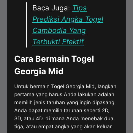
Baca Juga:
Tips
Prediksi Angka Togel
Cambodia Yang
Terbukti Efektif
Cara Bermain Togel
Georgia Mid
Untuk bermain Togel Georgia Mid, langkah
pertama yang harus Anda lakukan adalah
memilih jenis taruhan yang ingin dipasang.
Anda dapat memilih taruhan seperti 2D,
3D, atau 4D, di mana Anda menebak dua,
tiga, atau empat angka yang akan keluar.