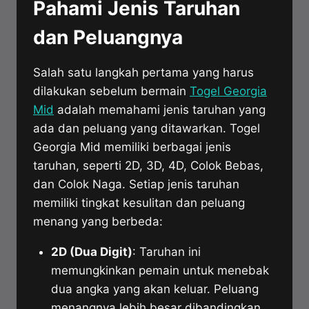
Pahami Jenis Taruhan
dan Peluangnya
Salah satu langkah pertama yang harus
dilakukan sebelum bermain
Togel Georgia
Mid
adalah memahami jenis taruhan yang
ada dan peluang yang ditawarkan. Togel
Georgia Mid memiliki berbagai jenis
taruhan, seperti 2D, 3D, 4D, Colok Bebas,
dan Colok Naga. Setiap jenis taruhan
memiliki tingkat kesulitan dan peluang
menang yang berbeda:
2D (Dua Digit)
: Taruhan ini
memungkinkan pemain untuk menebak
dua angka yang akan keluar. Peluang
menangnya lebih besar dibandingkan