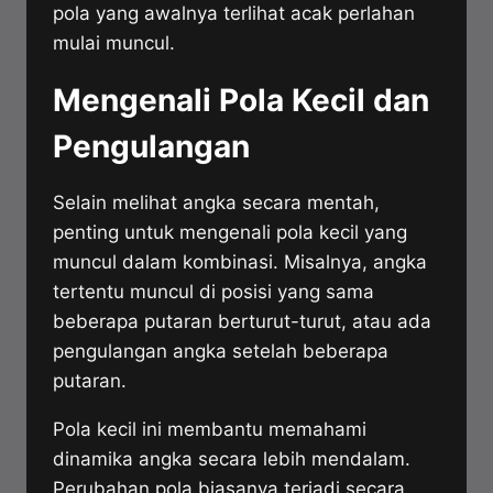
pola yang awalnya terlihat acak perlahan
mulai muncul.
Mengenali Pola Kecil dan
Pengulangan
Selain melihat angka secara mentah,
penting untuk mengenali pola kecil yang
muncul dalam kombinasi. Misalnya, angka
tertentu muncul di posisi yang sama
beberapa putaran berturut-turut, atau ada
pengulangan angka setelah beberapa
putaran.
Pola kecil ini membantu memahami
dinamika angka secara lebih mendalam.
Perubahan pola biasanya terjadi secara