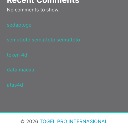
Recent Comments
No comments to show.
sedaptogel
semuttoto
semuttoto
semuttoto
token 4d
data macau
atas4d
© 2026
TOGEL PRO INTERNASIONAL