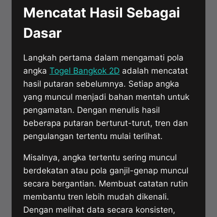
Mencatat Hasil Sebagai
Dasar
Langkah pertama dalam mengamati pola
angka
Togel Bangkok 2D
adalah mencatat
hasil putaran sebelumnya. Setiap angka
yang muncul menjadi bahan mentah untuk
pengamatan. Dengan menulis hasil
beberapa putaran berturut-turut, tren dan
pengulangan tertentu mulai terlihat.
Misalnya, angka tertentu sering muncul
berdekatan atau pola ganjil-genap muncul
secara bergantian. Membuat catatan rutin
membantu tren lebih mudah dikenali.
Dengan melihat data secara konsisten,