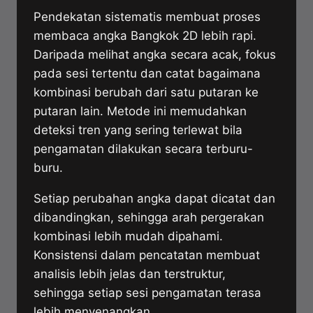
Pendekatan sistematis membuat proses
membaca angka Bangkok 2D lebih rapi.
Daripada melihat angka secara acak, fokus
pada sesi tertentu dan catat bagaimana
kombinasi berubah dari satu putaran ke
putaran lain. Metode ini memudahkan
deteksi tren yang sering terlewat bila
pengamatan dilakukan secara terburu-
buru.
Setiap perubahan angka dapat dicatat dan
dibandingkan, sehingga arah pergerakan
kombinasi lebih mudah dipahami.
Konsistensi dalam pencatatan membuat
analisis lebih jelas dan terstruktur,
sehingga setiap sesi pengamatan terasa
lebih menyenangkan.