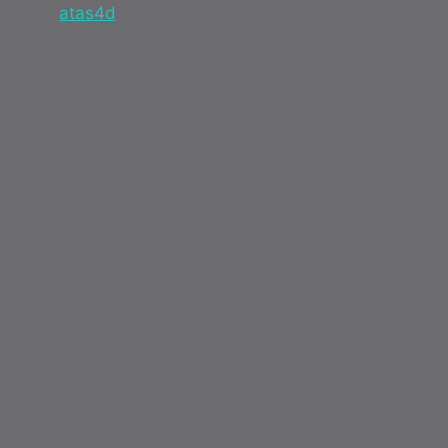
atas4d