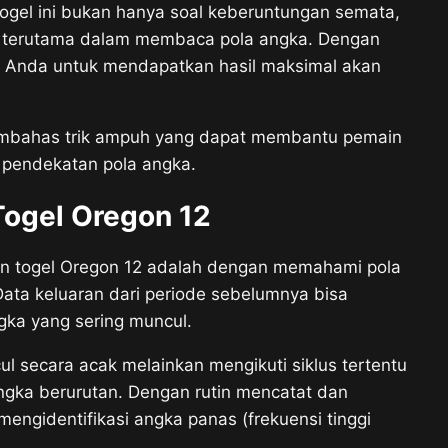
ogel ini bukan hanya soal keberuntungan semata,
g terutama dalam membaca pola angka. Dengan
g Anda untuk mendapatkan hasil maksimal akan
bahas trik ampuh yang dapat membantu pemain
 pendekatan pola angka.
ogel Oregon 12
n togel Oregon 12 adalah dengan memahami pola
Data keluaran dari periode sebelumnya bisa
gka yang sering muncul.
ul secara acak melainkan mengikuti siklus tertentu
 angka berurutan. Dengan rutin mencatat dan
mengidentifikasi angka panas (frekuensi tinggi