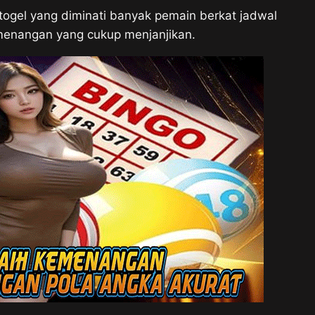
togel yang diminati banyak pemain berkat jadwal
menangan yang cukup menjanjikan.