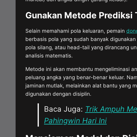
Gunakan Metode Prediksi 
Selain memahami pola keluaran, pemain
don
berbasis pola yang sudah banyak digunakan p
pola silang, atau head-tail yang dirancang 
analisis matematis.
Metode ini akan membantu mengeliminasi an
peluang angka yang benar-benar keluar. Nam
jaminan mutlak, melainkan alat bantu yang 
digunakan dengan disiplin.
Baca Juga:
Trik Ampuh Me
Pahingwin Hari Ini