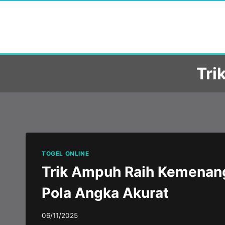
Skip
to
content
Tri
TOGEL ONLINE
Trik Ampuh Raih Kemenan
Pola Angka Akurat
06/11/2025