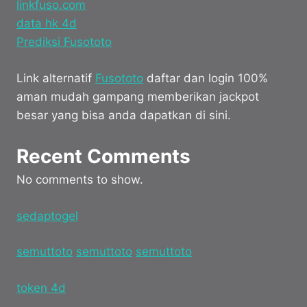
linkfuso.com
data hk 4d
Prediksi Fusototo
Link alternatif
Fusototo
daftar dan login 100%
aman mudah gampang memberikan jackpot
besar yang bisa anda dapatkan di sini.
Recent Comments
No comments to show.
sedaptogel
semuttoto
semuttoto
semuttoto
token 4d