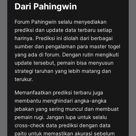
Dari Pahingwin
Forum Pahingwin selalu menyediakan
prediksi dan update data terbaru setiap
harinya. Prediksi ini diolah dari berbagai
sumber dan pengalaman para master togel
yang ada di forum. Dengan rutin mengikuti
update tersebut, pemain bisa menyusun
strategi taruhan yang lebih matang dan
terukur.
Memanfaatkan prediksi terbaru juga
membantu menghindari angka-angka
jebakan yang sering muncul dan membuat
pemain rugi. Jangan lupa untuk selalu
cross-check data prediksi dengan data
paito untuk memastikan akurasi sebelum