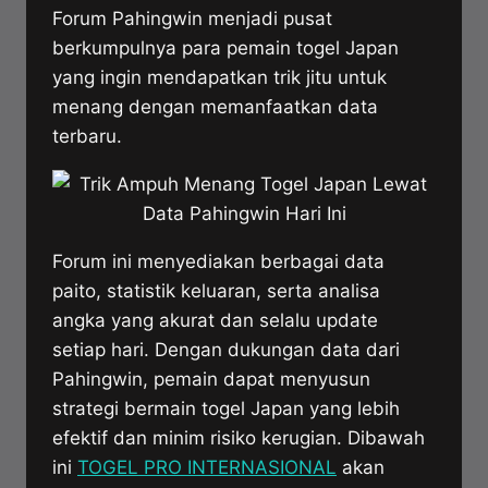
Forum Pahingwin menjadi pusat
berkumpulnya para pemain togel Japan
yang ingin mendapatkan trik jitu untuk
menang dengan memanfaatkan data
terbaru.
Forum ini menyediakan berbagai data
paito, statistik keluaran, serta analisa
angka yang akurat dan selalu update
setiap hari. Dengan dukungan data dari
Pahingwin, pemain dapat menyusun
strategi bermain togel Japan yang lebih
efektif dan minim risiko kerugian. Dibawah
ini
TOGEL PRO INTERNASIONAL
akan