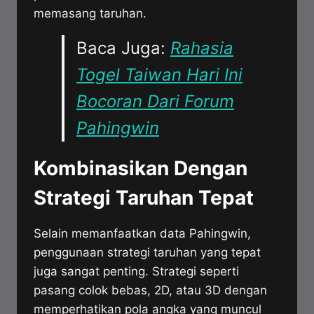
memasang taruhan.
Baca Juga:
Rahasia
Togel Taiwan Hari Ini
Bocoran Dari Forum
Pahingwin
Kombinasikan Dengan
Strategi Taruhan Tepat
Selain memanfaatkan data Pahingwin,
penggunaan strategi taruhan yang tepat
juga sangat penting. Strategi seperti
pasang colok bebas, 2D, atau 3D dengan
memperhatikan pola angka yang muncul