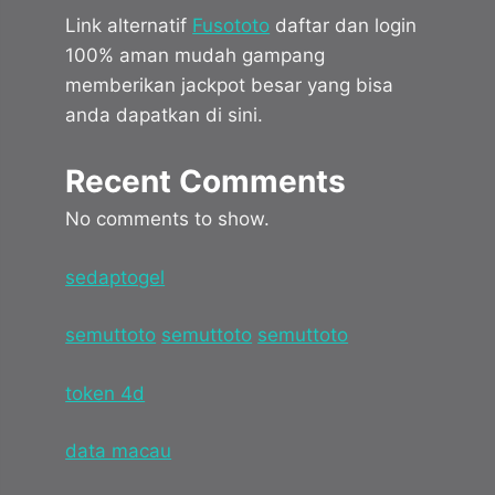
Link alternatif
Fusototo
daftar dan login
100% aman mudah gampang
memberikan jackpot besar yang bisa
anda dapatkan di sini.
Recent Comments
No comments to show.
sedaptogel
semuttoto
semuttoto
semuttoto
token 4d
data macau