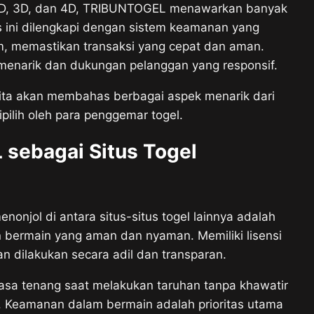
i 2D, 3D, dan 4D, TRIBUNTOGEL menawarkan banyak
 ini dilengkapi dengan sistem keamanan yang
, memastikan transaksi yang cepat dan aman.
 menarik dan dukungan pelanggan yang responsif.
ita akan membahas berbagai aspek menarik dari
ilih oleh para penggemar togel.
sebagai Situs Togel
njol di antara situs-situs togel lainnya adalah
bermain yang aman dan nyaman. Memiliki lisensi
 dilakukan secara adil dan transparan.
rasa tenang saat melakukan taruhan tanpa khawatir
il. Keamanan dalam bermain adalah prioritas utama