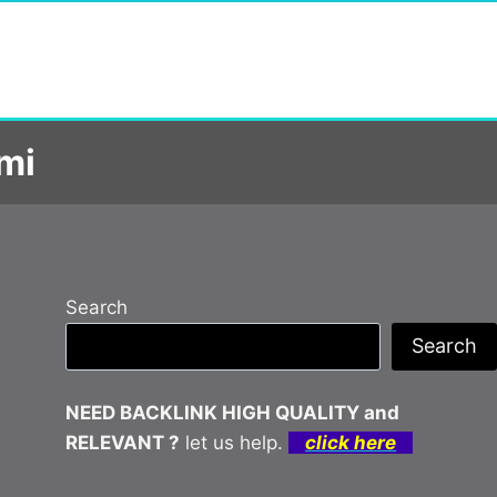
mi
Search
Search
NEED BACKLINK HIGH QUALITY and
RELEVANT ?
let us help.
click here