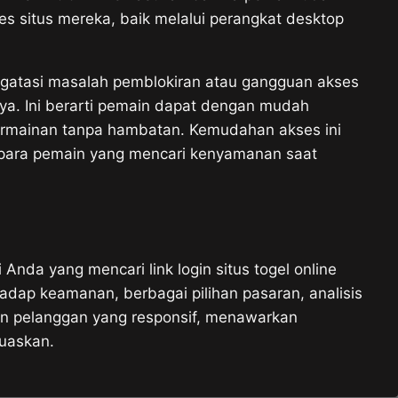
 situs mereka, baik melalui perangkat desktop
engatasi masalah pemblokiran atau gangguan akses
nnya. Ini berarti pemain dapat dengan mudah
ermainan tanpa hambatan. Kemudahan akses ini
 para pemain yang mencari kenyamanan saat
nda yang mencari link login situs togel online
adap keamanan, berbagai pilihan pasaran, analisis
nan pelanggan yang responsif, menawarkan
uaskan.