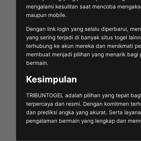
mengalami kesulitan saat mencoba mengakses
maupun mobile.
Dengan link login yang selalu diperbarui, m
yang sering terjadi di banyak situs togel lai
terhubung ke akun mereka dan menikmati p
membuat menjadi pilihan yang menarik bagi
bermain.
Kesimpulan
TRIBUNTOGEL adalah pilihan yang tepat bagi A
terpercaya dan resmi. Dengan komitmen terh
dan prediksi angka yang akurat. Serta laya
pengalaman bermain yang lengkap dan mem