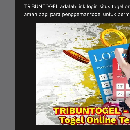
TRIBUNTOGEL adalah link login situs togel o
aman bagi para penggemar togel untuk berm