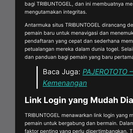
bagi TRIBUNTOGEL, dan ini membuatnya menj
mengutamakan integritas.
Antarmuka situs TRIBUNTOGEL dirancang d
pemain baru untuk menavigasi dan menemuk
pendaftaran yang cepat dan sederhana mem
petualangan mereka dalam dunia togel. Selain
dan panduan bagi pemain yang baru pertama 
Baca Juga:
PAJEROTOTO –
Kemenangan
Link Login yang Mudah Di
TRIBUNTOGEL menawarkan link login yang m
pemain untuk bergabung dan bermain. Dalam d
faktor penting yang perlu dipertimbangkan