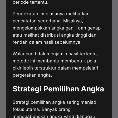
periode tertentu.
Pendekatan ini biasanya melibatkan
pencatatan sederhana. Misalnya,
mengelompokkan angka ganjil dan genap
atau melihat distribusi angka tinggi dan
rendah dalam hasil sebelumnya.
Walaupun tidak menjamin hasil tertentu,
metode ini membantu membentuk pola
pikir lebih terstruktur dalam mempelajari
pergerakan angka.
Strategi Pemilihan Angka
Strategi pemilihan angka sering menjadi
fokus utama. Banyak orang
menggabungkan angka yang dianggap