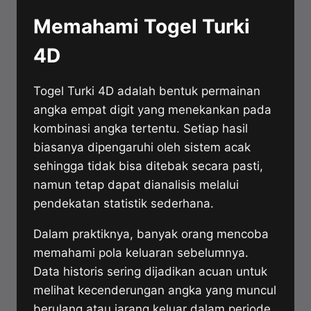
Memahami Togel Turki
4D
Togel Turki 4D adalah bentuk permainan
angka empat digit yang menekankan pada
kombinasi angka tertentu. Setiap hasil
biasanya dipengaruhi oleh sistem acak
sehingga tidak bisa ditebak secara pasti,
namun tetap dapat dianalisis melalui
pendekatan statistik sederhana.
Dalam praktiknya, banyak orang mencoba
memahami pola keluaran sebelumnya.
Data historis sering dijadikan acuan untuk
melihat kecenderungan angka yang muncul
berulang atau jarang keluar dalam periode