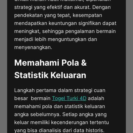
strategi yang efektif dan akurat. Dengan
pendekatan yang tepat, kesempatan
mendapatkan keuntungan signifikan dapat
meningkat, sehingga pengalaman bermain
menjadi lebih menguntungkan dan
menyenangkan.
Memahami Pola &
Statistik Keluaran
Langkah pertama dalam strategi cuan
besar bermain
Togel Turki 4D
adalah
memahami pola dan statistik keluaran
angka sebelumnya. Setiap angka yang
keluar memiliki kecenderungan tertentu
yang bisa dianalisis dari data historis.