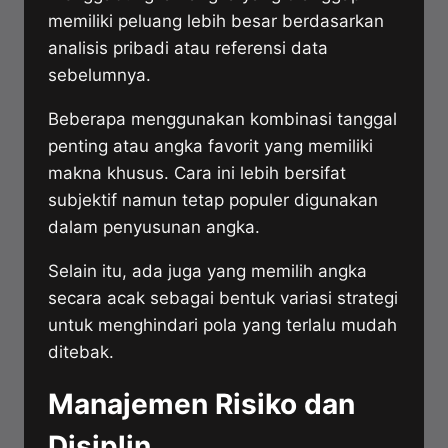
memiliki peluang lebih besar berdasarkan
analisis pribadi atau referensi data
sebelumnya.
Beberapa menggunakan kombinasi tanggal
penting atau angka favorit yang memiliki
makna khusus. Cara ini lebih bersifat
subjektif namun tetap populer digunakan
dalam penyusunan angka.
Selain itu, ada juga yang memilih angka
secara acak sebagai bentuk variasi strategi
untuk menghindari pola yang terlalu mudah
ditebak.
Manajemen Risiko dan
Disiplin