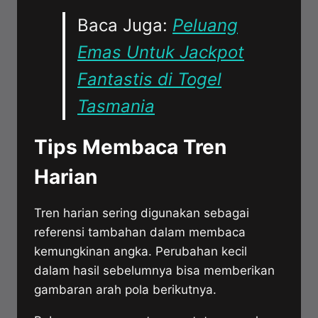
Baca Juga:
Peluang
Emas Untuk Jackpot
Fantastis di Togel
Tasmania
Tips Membaca Tren
Harian
Tren harian sering digunakan sebagai
referensi tambahan dalam membaca
kemungkinan angka. Perubahan kecil
dalam hasil sebelumnya bisa memberikan
gambaran arah pola berikutnya.