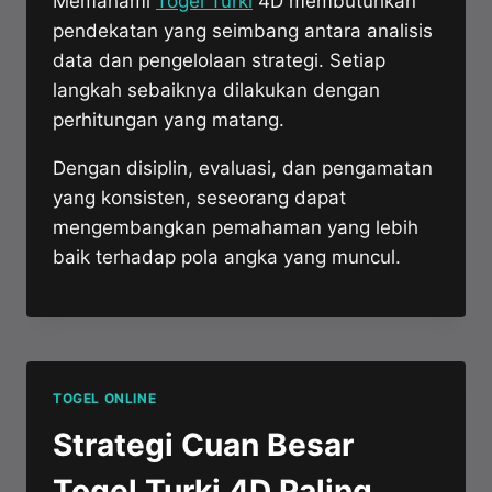
Memahami
Togel Turki
4D membutuhkan
pendekatan yang seimbang antara analisis
data dan pengelolaan strategi. Setiap
langkah sebaiknya dilakukan dengan
perhitungan yang matang.
Dengan disiplin, evaluasi, dan pengamatan
yang konsisten, seseorang dapat
mengembangkan pemahaman yang lebih
baik terhadap pola angka yang muncul.
TOGEL ONLINE
Strategi Cuan Besar
Togel Turki 4D Paling