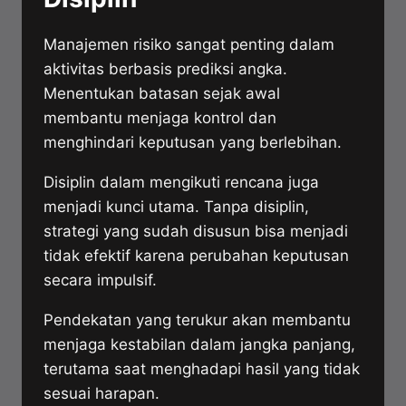
Manajemen risiko sangat penting dalam
aktivitas berbasis prediksi angka.
Menentukan batasan sejak awal
membantu menjaga kontrol dan
menghindari keputusan yang berlebihan.
Disiplin dalam mengikuti rencana juga
menjadi kunci utama. Tanpa disiplin,
strategi yang sudah disusun bisa menjadi
tidak efektif karena perubahan keputusan
secara impulsif.
Pendekatan yang terukur akan membantu
menjaga kestabilan dalam jangka panjang,
terutama saat menghadapi hasil yang tidak
sesuai harapan.