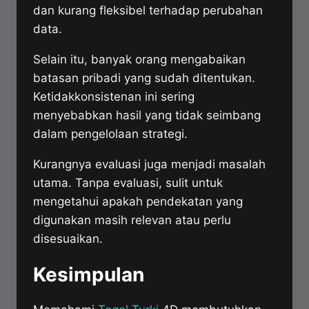
dan kurang fleksibel terhadap perubahan
data.
Selain itu, banyak orang mengabaikan
batasan pribadi yang sudah ditentukan.
Ketidakkonsistenan ini sering
menyebabkan hasil yang tidak seimbang
dalam pengelolaan strategi.
Kurangnya evaluasi juga menjadi masalah
utama. Tanpa evaluasi, sulit untuk
mengetahui apakah pendekatan yang
digunakan masih relevan atau perlu
disesuaikan.
Kesimpulan