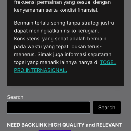
frekuensi permainan yang sesuai dengan
kenyamanan serta kondisi finansial.
Bermain terlalu sering tanpa strategi justru
dapat meningkatkan risiko kerugian.
Konsistensi yang sehat adalah bermain
pada waktu yang tepat, bukan terus-
menerus. Simak juga informasi seputaran
togel yang menarik lainnya hanya di
TOGEL
PRO INTERNASIONAL.
Search
Search
NEED BACKLINK HIGH QUALITY and RELEVANT