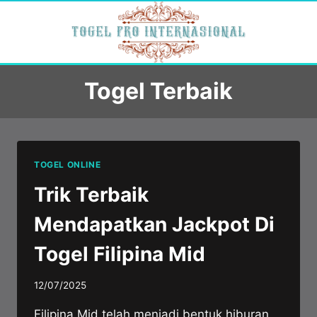
Skip
to
content
Togel Terbaik
TOGEL ONLINE
Trik Terbaik
Mendapatkan Jackpot Di
Togel Filipina Mid
12/07/2025
Filipina Mid telah menjadi bentuk hiburan