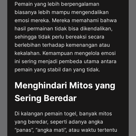
Pemain yang lebih berpengalaman
biasanya lebih mampu mengendalikan
emosi mereka. Mereka memahami bahwa
hasil permainan tidak bisa dikendalikan,
sehingga tidak perlu bereaksi secara
berlebihan terhadap kemenangan atau
kekalahan. Kemampuan mengelola emosi
ini sering menjadi pembeda utama antara
pemain yang stabil dan yang tidak.
Menghindari Mitos yang
Sering Beredar
Di kalangan pemain togel, banyak mitos
yang beredar, seperti adanya angka
“panas”, “angka mati”, atau waktu tertentu