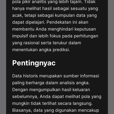
pola pikir analitis yang lebih tajam. Tidak
hanya melihat hasil sebagai sesuatu yang
acak, tetapi sebagai kumpulan data yang
dapat dipelajari. Pendekatan ini akan
membantu Anda menghindari keputusan
impulsif dan lebih fokus pada perhitungan
yang rasional serta terukur dalam
menentukan angka prediksi.
Pentingnyac
Data historis merupakan sumber informasi
paling berharga dalam analisis angka.
Dengan mengumpulkan hasil keluaran
sebelumnya, Anda dapat melihat pola yang
mungkin tidak terlihat secara langsung.
Biasanya, data yang digunakan mencakup