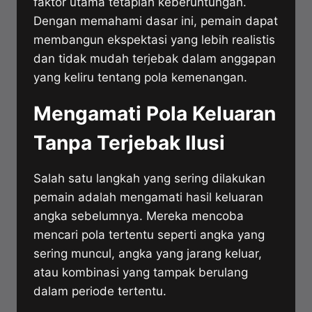
faktor utama tetaplah keberuntungan.
Dengan memahami dasar ini, pemain dapat
membangun ekspektasi yang lebih realistis
dan tidak mudah terjebak dalam anggapan
yang keliru tentang pola kemenangan.
Mengamati Pola Keluaran
Tanpa Terjebak Ilusi
Salah satu langkah yang sering dilakukan
pemain adalah mengamati hasil keluaran
angka sebelumnya. Mereka mencoba
mencari pola tertentu seperti angka yang
sering muncul, angka yang jarang keluar,
atau kombinasi yang tampak berulang
dalam periode tertentu.