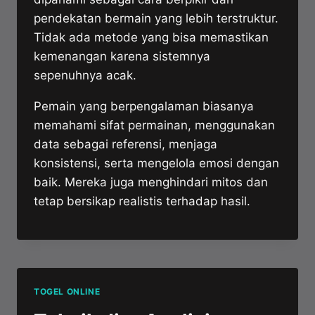
pendekatan bermain yang lebih terstruktur.
Tidak ada metode yang bisa memastikan
kemenangan karena sistemnya
sepenuhnya acak.
Pemain yang berpengalaman biasanya
memahami sifat permainan, menggunakan
data sebagai referensi, menjaga
konsistensi, serta mengelola emosi dengan
baik. Mereka juga menghindari mitos dan
tetap bersikap realistis terhadap hasil.
TOGEL ONLINE