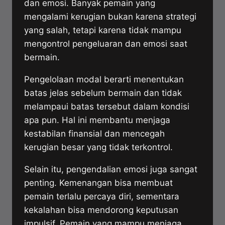
dan emosi. Banyak pemain yang
mengalami kerugian bukan karena strategi
yang salah, tetapi karena tidak mampu
mengontrol pengeluaran dan emosi saat
bermain.
Pengelolaan modal berarti menentukan
batas jelas sebelum bermain dan tidak
melampaui batas tersebut dalam kondisi
apa pun. Hal ini membantu menjaga
kestabilan finansial dan mencegah
kerugian besar yang tidak terkontrol.
Selain itu, pengendalian emosi juga sangat
penting. Kemenangan bisa membuat
pemain terlalu percaya diri, sementara
kekalahan bisa mendorong keputusan
impulsif. Pemain yang mampu menjaga