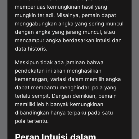
memperluas kemungkinan hasil yang
mungkin terjadi. Misalnya, pemain dapat
menggabungkan angka yang sering muncul
dengan angka yang jarang muncul, atau
mencampur angka berdasarkan intuisi dan
data historis.
Meskipun tidak ada jaminan bahwa
pendekatan ini akan menghasilkan
kemenangan, variasi dalam memilih angka
dapat membantu menghindari pola yang
terlalu sempit. Dengan demikian, pemain
memiliki lebih banyak kemungkinan
dibandingkan hanya terpaku pada satu
pola tertentu.
Peran Intuisi dalam