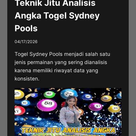
Teknik Jitu Analisis
Angka Togel Sydney
Pools
04/17/2026
Togel Sydney Pools menjadi salah satu
jenis permainan yang sering dianalisis
karena memiliki riwayat data yang
konsisten.