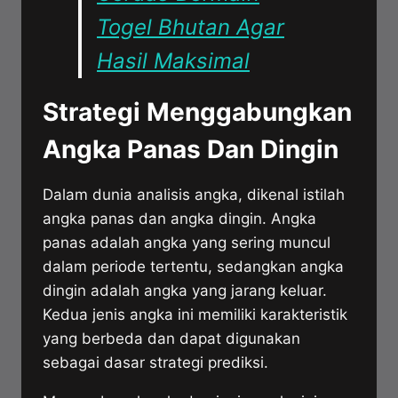
Togel Bhutan Agar
Hasil Maksimal
Strategi Menggabungkan
Angka Panas Dan Dingin
Dalam dunia analisis angka, dikenal istilah
angka panas dan angka dingin. Angka
panas adalah angka yang sering muncul
dalam periode tertentu, sedangkan angka
dingin adalah angka yang jarang keluar.
Kedua jenis angka ini memiliki karakteristik
yang berbeda dan dapat digunakan
sebagai dasar strategi prediksi.