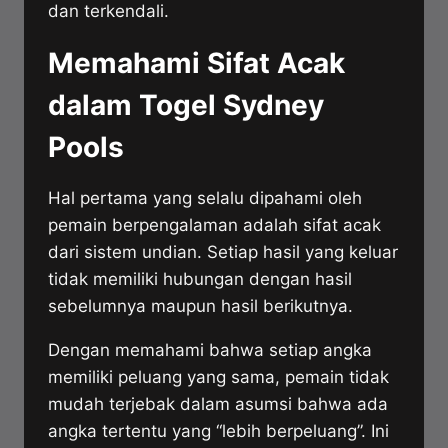
dan terkendali.
Memahami Sifat Acak
dalam Togel Sydney
Pools
Hal pertama yang selalu dipahami oleh
pemain berpengalaman adalah sifat acak
dari sistem undian. Setiap hasil yang keluar
tidak memiliki hubungan dengan hasil
sebelumnya maupun hasil berikutnya.
Dengan memahami bahwa setiap angka
memiliki peluang yang sama, pemain tidak
mudah terjebak dalam asumsi bahwa ada
angka tertentu yang “lebih berpeluang”. Ini