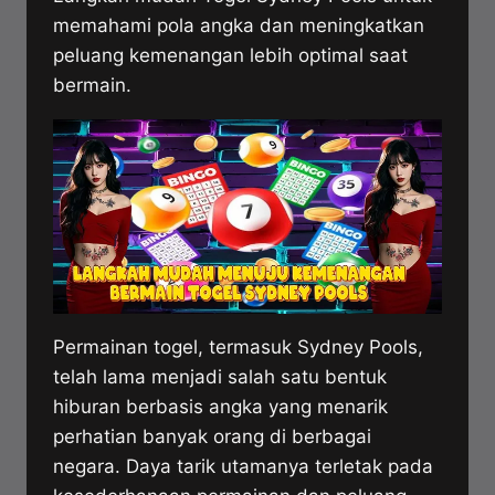
memahami pola angka dan meningkatkan
peluang kemenangan lebih optimal saat
bermain.
Permainan togel, termasuk
Sydney Pools
,
telah lama menjadi salah satu bentuk
hiburan berbasis angka yang menarik
perhatian banyak orang di berbagai
negara. Daya tarik utamanya terletak pada