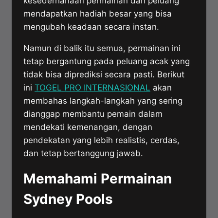
kesederhanaan permainan dan peluang
mendapatkan hadiah besar yang bisa
mengubah keadaan secara instan.
Namun di balik itu semua, permainan ini
tetap bergantung pada peluang acak yang
tidak bisa diprediksi secara pasti. Berikut
ini
TOGEL PRO INTERNASIONAL
akan
membahas langkah-langkah yang sering
dianggap membantu pemain dalam
mendekati kemenangan, dengan
pendekatan yang lebih realistis, cerdas,
dan tetap bertanggung jawab.
Memahami Permainan
Sydney Pools