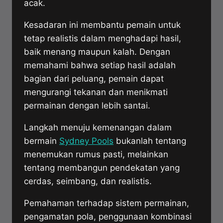
acak.
Kesadaran ini membantu pemain untuk
tetap realistis dalam menghadapi hasil,
baik menang maupun kalah. Dengan
memahami bahwa setiap hasil adalah
bagian dari peluang, pemain dapat
mengurangi tekanan dan menikmati
permainan dengan lebih santai.
Langkah menuju kemenangan dalam
bermain
Sydney Pools
bukanlah tentang
menemukan rumus pasti, melainkan
tentang membangun pendekatan yang
cerdas, seimbang, dan realistis.
Pemahaman terhadap sistem permainan,
pengamatan pola, penggunaan kombinasi