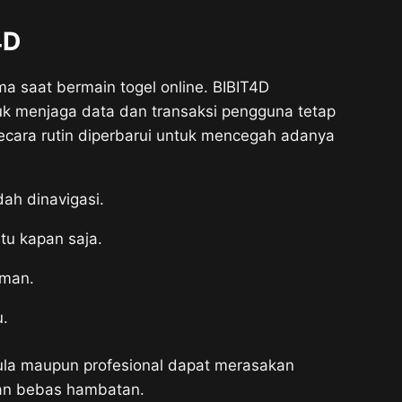
4D
 saat bermain togel online. BIBIT4D
uk menjaga data dan transaksi pengguna tetap
secara rutin diperbarui untuk mencegah adanya
ah dinavigasi.
tu kapan saja.
aman.
.
mula maupun profesional dapat merasakan
an bebas hambatan.