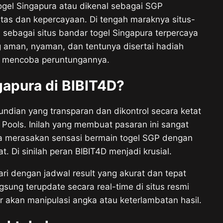
Togel Singapura atau dikenal sebagai SGP
ritas dan kepercayaan. Di tengah maraknya situs-
 sebagai situs bandar togel Singapura terpercaya
aman, nyaman, dan tentunya disertai hadiah
k mencoba peruntungannya.
gapura di BIBIT4D?
ndian yang transparan dan dikontrol secara ketat
 Pools. Inilah yang membuat pasaran ini sangat
sa merasakan sensasi bermain togel SGP dengan
. Di sinilah peran BIBIT4D menjadi krusial.
ri dengan jadwal result yang akurat dan tepat
gsung terupdate secara real-time di situs resmi
r akan manipulasi angka atau keterlambatan hasil.