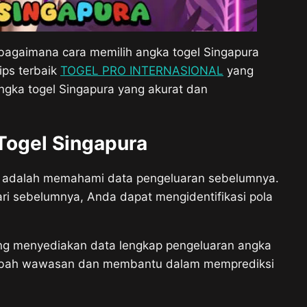
 bagaimana cara memilih angka togel Singapura
ips terbaik
TOGEL PRO INTERNASIONAL
yang
ka togel Singapura yang akurat dan
Togel Singapura
l adalah memahami data pengeluaran sebelumnya.
i sebelumnya, Anda dapat mengidentifikasi pola
ang menyediakan data lengkap pengeluaran angka
nambah wawasan dan membantu dalam memprediksi