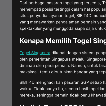
Dari berbagai pasaran togel yang tersedia, 
menempati posisi tertinggi dalam hal popula
situs penyedia layanan togel, BIBIT4D muncul
yang menawarkan pengalaman bermain yang 
spektakuler yang menggoda siapa saja untu
Kenapa Memilih Togel Sin
Togel Singapura
dikenal dengan sistem pengu
oleh pemerintah Singapura melalui Singapore
diminati oleh para pemain. Namun, untuk bi
maksimal, tentu dibutuhkan bandar yang tepat
BIBIT4D menghadirkan pasaran SGP setiap ha
waktu. Tidak hanya itu, semua hasil togel lan
mereka, sehingga pemain tidak perlu khawati