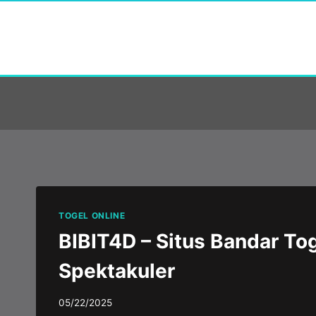
Skip
to
content
TOGEL ONLINE
BIBIT4D – Situs Bandar To
Spektakuler
05/22/2025