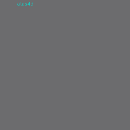
atas4d