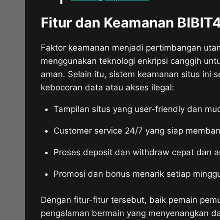
Fitur dan Keamanan BIBIT
Faktor keamanan menjadi pertimbangan utama
menggunakan teknologi enkripsi canggih unt
aman. Selain itu, sistem keamanan situs ini 
kebocoran data atau akses ilegal:
Tampilan situs yang user-friendly dan mud
Customer service 24/7 yang siap memban
Proses deposit dan withdraw cepat dan 
Promosi dan bonus menarik setiap minggu
Dengan fitur-fitur tersebut, baik pemain pe
pengalaman bermain yang menyenangkan d