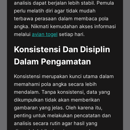
analisis dapat berjalan lebih stabil. Pemula
perlu melatih diri agar tidak mudah
terbawa perasaan dalam membaca pola
angka. Nikmati kemudahan akses informasi
melalui
avian togel
setiap hari.
Konsistensi Dan Disiplin
Dalam Pengamatan
Konsistensi merupakan kunci utama dalam
memahami pola angka secara lebih
mendalam. Tanpa konsistensi, data yang
dikumpulkan tidak akan memberikan
gambaran yang jelas. Oleh karena itu,
penting untuk melakukan pencatatan dan
analisis secara rutin agar hasil yang