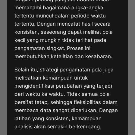
memahami bagaimana angka-angka
tertentu muncul dalam periode waktu
tertentu. Dengan mencatat hasil secara
konsisten, seseorang dapat melihat pola
kecil yang mungkin tidak terlihat pada
pengamatan singkat. Proses ini
membutuhkan ketelitian dan kesabaran.
Selain itu, strategi pengamatan pola juga
melibatkan kemampuan untuk
mengidentifikasi perubahan yang terjadi
dari waktu ke waktu. Tidak semua pola
bersifat tetap, sehingga fleksibilitas dalam
membaca data sangat diperlukan. Dengan
latihan yang konsisten, kemampuan
analisis akan semakin berkembang.