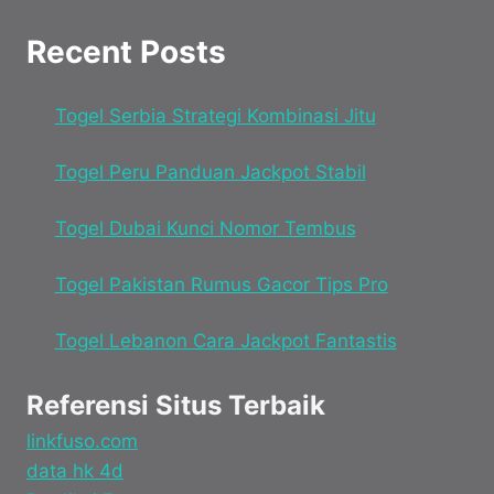
Recent Posts
Togel Serbia Strategi Kombinasi Jitu
Togel Peru Panduan Jackpot Stabil
Togel Dubai Kunci Nomor Tembus
Togel Pakistan Rumus Gacor Tips Pro
Togel Lebanon Cara Jackpot Fantastis
Referensi Situs Terbaik
linkfuso.com
data hk 4d