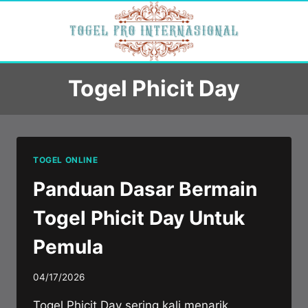
Skip
to
content
Togel Phicit Day
TOGEL ONLINE
Panduan Dasar Bermain
Togel Phicit Day Untuk
Pemula
04/17/2026
Togel Phicit Day sering kali menarik