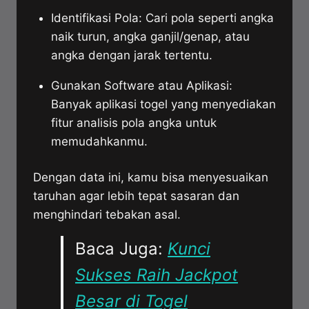
Identifikasi Pola: Cari pola seperti angka
naik turun, angka ganjil/genap, atau
angka dengan jarak tertentu.
Gunakan Software atau Aplikasi:
Banyak aplikasi togel yang menyediakan
fitur analisis pola angka untuk
memudahkanmu.
Dengan data ini, kamu bisa menyesuaikan
taruhan agar lebih tepat sasaran dan
menghindari tebakan asal.
Baca Juga:
Kunci
Sukses Raih Jackpot
Besar di Togel