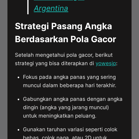
Argentina
Strategi Pasang Angka
Berdasarkan Pola Gacor
Setelah mengetahui pola gacor, berikut
strategi yang bisa diterapkan di
yowesjp
:
Fokus pada angka panas yang sering
muncul dalam beberapa hari terakhir.
Gabungkan angka panas dengan angka
dingin (angka yang jarang muncul)
untuk meningkatkan peluang.
Gunakan taruhan variasi seperti colok
bebas, colok naga, atau 2D untuk