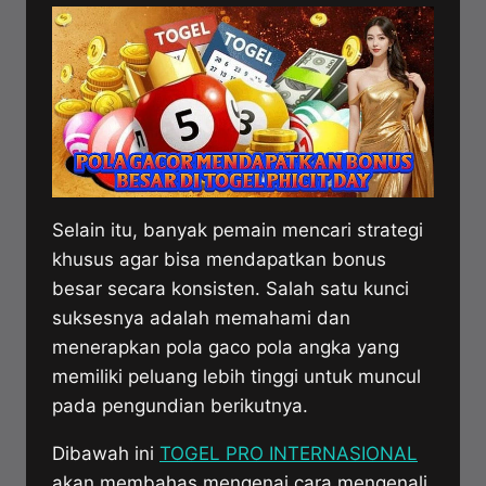
Selain itu, banyak pemain mencari strategi
khusus agar bisa mendapatkan bonus
besar secara konsisten. Salah satu kunci
suksesnya adalah memahami dan
menerapkan pola gaco pola angka yang
memiliki peluang lebih tinggi untuk muncul
pada pengundian berikutnya.
Dibawah ini
TOGEL PRO INTERNASIONAL
akan membahas mengenai cara mengenali