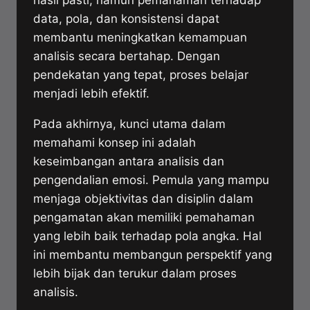
hasil pasti, namun pemahaman terhadap
data, pola, dan konsistensi dapat
membantu meningkatkan kemampuan
analisis secara bertahap. Dengan
pendekatan yang tepat, proses belajar
menjadi lebih efektif.
Pada akhirnya, kunci utama dalam
memahami konsep ini adalah
keseimbangan antara analisis dan
pengendalian emosi. Pemula yang mampu
menjaga objektivitas dan disiplin dalam
pengamatan akan memiliki pemahaman
yang lebih baik terhadap pola angka. Hal
ini membantu membangun perspektif yang
lebih bijak dan terukur dalam proses
analisis.