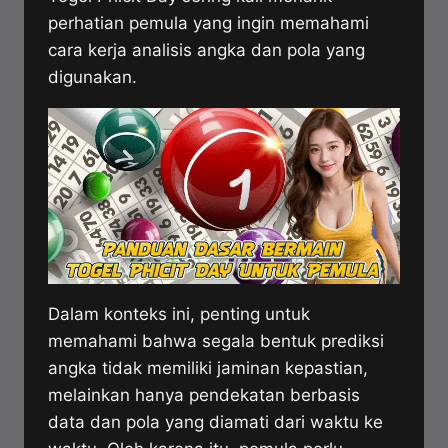
perhatian pemula yang ingin memahami
cara kerja analisis angka dan pola yang
digunakan.
Dalam konteks ini, penting untuk
memahami bahwa segala bentuk prediksi
angka tidak memiliki jaminan kepastian,
melainkan hanya pendekatan berbasis
data dan pola yang diamati dari waktu ke