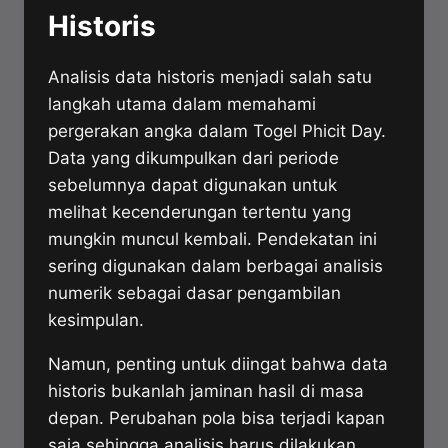
Historis
Analisis data historis menjadi salah satu
langkah utama dalam memahami
pergerakan angka dalam Togel Phicit Day.
Data yang dikumpulkan dari periode
sebelumnya dapat digunakan untuk
melihat kecenderungan tertentu yang
mungkin muncul kembali. Pendekatan ini
sering digunakan dalam berbagai analisis
numerik sebagai dasar pengambilan
kesimpulan.
Namun, penting untuk diingat bahwa data
historis bukanlah jaminan hasil di masa
depan. Perubahan pola bisa terjadi kapan
saja sehingga analisis harus dilakukan