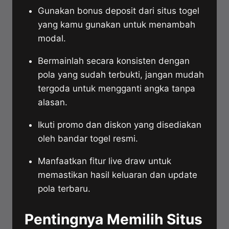
Gunakan bonus deposit dari situs togel
yang kamu gunakan untuk menambah
modal.
Bermainlah secara konsisten dengan
pola yang sudah terbukti, jangan mudah
tergoda untuk mengganti angka tanpa
alasan.
Ikuti promo dan diskon yang disediakan
oleh bandar togel resmi.
Manfaatkan fitur live draw untuk
memastikan hasil keluaran dan update
pola terbaru.
Pentingnya Memilih Situs