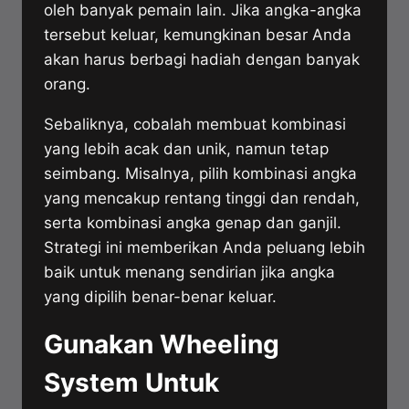
oleh banyak pemain lain. Jika angka-angka
tersebut keluar, kemungkinan besar Anda
akan harus berbagi hadiah dengan banyak
orang.
Sebaliknya, cobalah membuat kombinasi
yang lebih acak dan unik, namun tetap
seimbang. Misalnya, pilih kombinasi angka
yang mencakup rentang tinggi dan rendah,
serta kombinasi angka genap dan ganjil.
Strategi ini memberikan Anda peluang lebih
baik untuk menang sendirian jika angka
yang dipilih benar-benar keluar.
Gunakan Wheeling
System Untuk