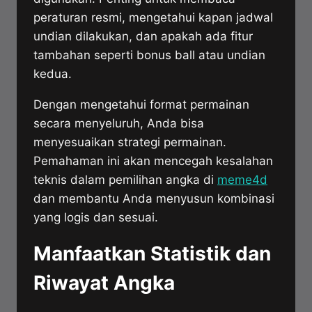
peraturan resmi, mengetahui kapan jadwal
undian dilakukan, dan apakah ada fitur
tambahan seperti bonus ball atau undian
kedua.
Dengan mengetahui format permainan
secara menyeluruh, Anda bisa
menyesuaikan strategi permainan.
Pemahaman ini akan mencegah kesalahan
teknis dalam pemilihan angka di
meme4d
dan membantu Anda menyusun kombinasi
yang logis dan sesuai.
Manfaatkan Statistik dan
Riwayat Angka