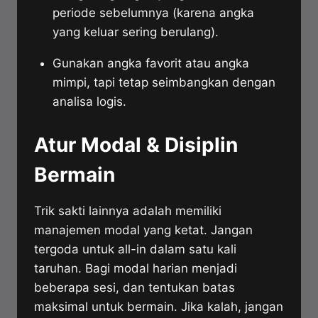
periode sebelumnya (karena angka
yang keluar sering berulang).
Gunakan angka favorit atau angka
mimpi, tapi tetap seimbangkan dengan
analisa logis.
Atur Modal & Disiplin
Bermain
Trik sakti lainnya adalah memiliki
manajemen modal yang ketat. Jangan
tergoda untuk all-in dalam satu kali
taruhan. Bagi modal harian menjadi
beberapa sesi, dan tentukan batas
maksimal untuk bermain. Jika kalah, jangan