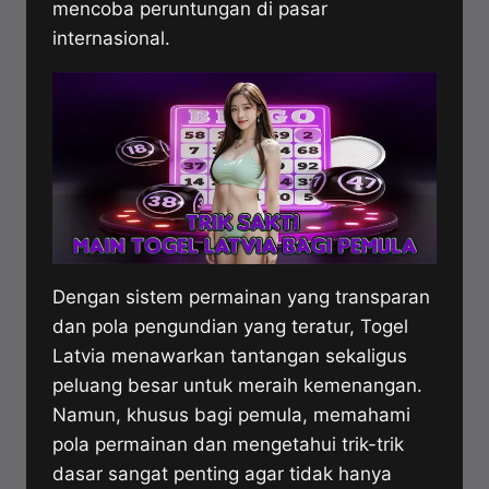
mencoba peruntungan di pasar
internasional.
Dengan sistem permainan yang transparan
dan pola pengundian yang teratur, Togel
Latvia menawarkan tantangan sekaligus
peluang besar untuk meraih kemenangan.
Namun, khusus bagi pemula, memahami
pola permainan dan mengetahui trik-trik
dasar sangat penting agar tidak hanya