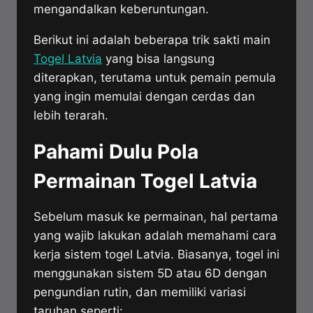
mengandalkan keberuntungan.
Berikut ini adalah beberapa trik sakti main
Togel Latvia
yang bisa langsung
diterapkan, terutama untuk pemain pemula
yang ingin memulai dengan cerdas dan
lebih terarah.
Pahami Dulu Pola
Permainan Togel Latvia
Sebelum masuk ke permainan, hal pertama
yang wajib lakukan adalah memahami cara
kerja sistem togel Latvia. Biasanya, togel ini
menggunakan sistem 5D atau 6D dengan
pengundian rutin, dan memiliki variasi
taruhan seperti: