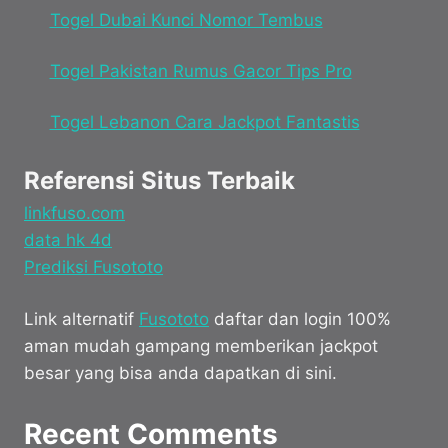
Togel Dubai Kunci Nomor Tembus
Togel Pakistan Rumus Gacor Tips Pro
Togel Lebanon Cara Jackpot Fantastis
Referensi Situs Terbaik
linkfuso.com
data hk 4d
Prediksi Fusototo
Link alternatif
Fusototo
daftar dan login 100%
aman mudah gampang memberikan jackpot
besar yang bisa anda dapatkan di sini.
Recent Comments