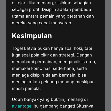
dikejar. Jika menang, sisihkan sebagian
sebagai profit. Disiplin adalah pembeda
utama antara pemain yang bertahan dan
mereka yang cepat menyerah.
Kesimpulan
Togel Latvia bukan hanya soal hoki, tapi
juga soal pola pikir dan strategi. Dengan
memahami permainan, menganalisis data,
memakai kombinasi sederhana, serta
menjaga disiplin dalam bermain, bisa
meningkatkan peluang menang meskipun
masih pemula.
Udah banyak yang buktiin, menang di
aviantogel
itu gampang banget! Situsnya