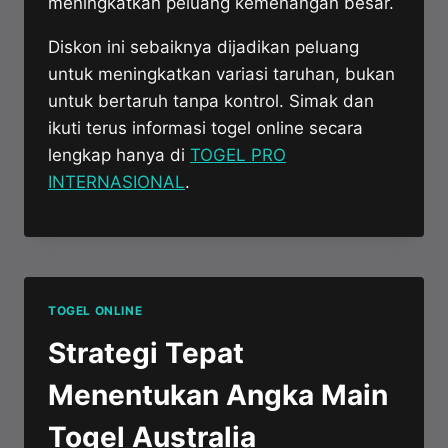
meningkatkan peluang kemenangan besar.
Diskon ini sebaiknya dijadikan peluang
untuk meningkatkan variasi taruhan, bukan
untuk bertaruh tanpa kontrol. Simak dan
ikuti terus informasi togel online secara
lengkap hanya di
TOGEL PRO
INTERNASIONAL
.
TOGEL ONLINE
Strategi Tepat
Menentukan Angka Main
Togel Australia