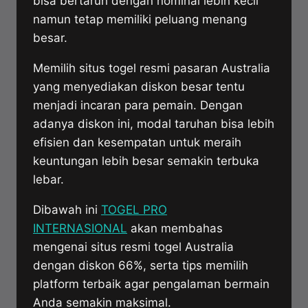
bisa bertaruh dengan nominal lebih kecil
namun tetap memiliki peluang menang
besar.
Memilih situs togel resmi pasaran Australia
yang menyediakan diskon besar tentu
menjadi incaran para pemain. Dengan
adanya diskon ini, modal taruhan bisa lebih
efisien dan kesempatan untuk meraih
keuntungan lebih besar semakin terbuka
lebar.
Dibawah ini
TOGEL PRO
INTERNASIONAL
akan membahas
mengenai situs resmi togel Australia
dengan diskon 66%, serta tips memilih
platform terbaik agar pengalaman bermain
Anda semakin maksimal.