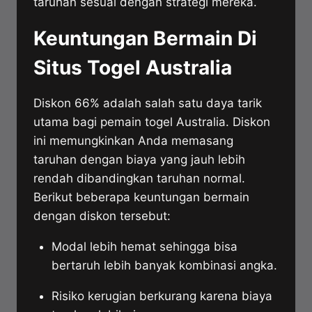
taruhan sesuai dengan strategi mereka.
Keuntungan Bermain Di
Situs Togel Australia
Diskon 66% adalah salah satu daya tarik
utama bagi pemain togel Australia. Diskon
ini memungkinkan Anda memasang
taruhan dengan biaya yang jauh lebih
rendah dibandingkan taruhan normal.
Berikut beberapa keuntungan bermain
dengan diskon tersebut:
Modal lebih hemat sehingga bisa
bertaruh lebih banyak kombinasi angka.
Risiko kerugian berkurang karena biaya