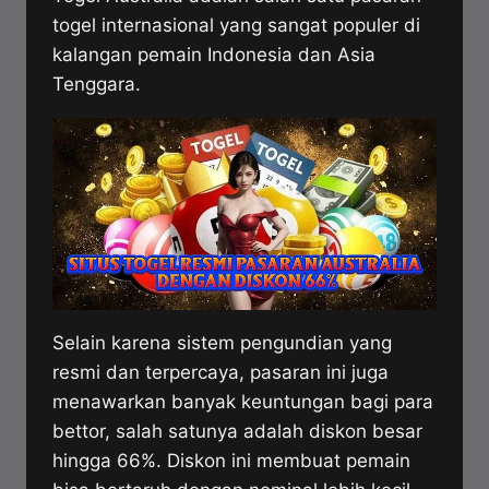
togel internasional yang sangat populer di
kalangan pemain Indonesia dan Asia
Tenggara.
Selain karena sistem pengundian yang
resmi dan terpercaya, pasaran ini juga
menawarkan banyak keuntungan bagi para
bettor, salah satunya adalah diskon besar
hingga 66%. Diskon ini membuat pemain