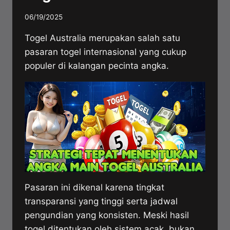
06/19/2025
Togel Australia merupakan salah satu
pasaran togel internasional yang cukup
populer di kalangan pecinta angka.
Pasaran ini dikenal karena tingkat
transparansi yang tinggi serta jadwal
pengundian yang konsisten. Meski hasil
togel ditentukan oleh sistem acak, bukan