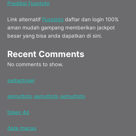
Prediksi Fusototo
Link alternatif
Fusototo
daftar dan login 100%
aman mudah gampang memberikan jackpot
besar yang bisa anda dapatkan di sini.
Recent Comments
No comments to show.
sedaptogel
semuttoto
semuttoto
semuttoto
token 4d
data macau