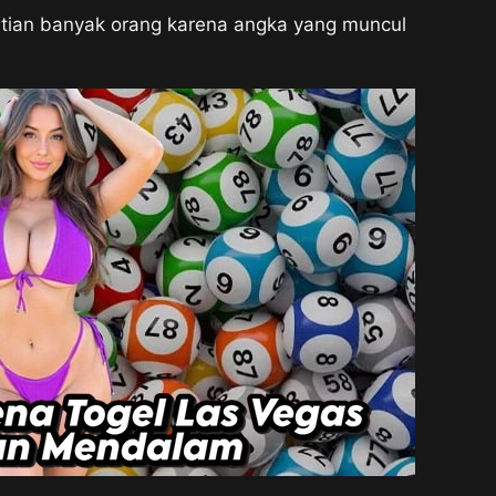
atian banyak orang karena angka yang muncul