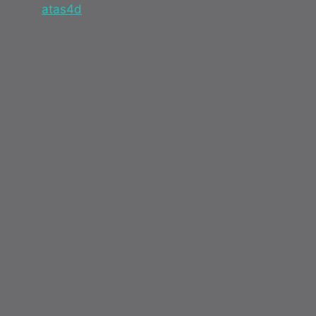
atas4d