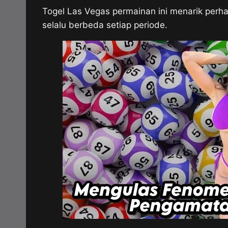
Togel Las Vegas permainan ini menarik perh
selalu berbeda setiap periode.