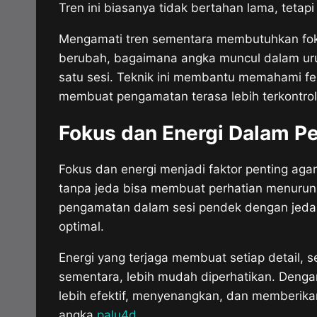
Tren ini biasanya tidak bertahan lama, tetap
Mengamati tren sementara membutuhkan foku
berubah, bagaimana angka muncul dalam uru
satu sesi. Teknik ini membantu memahami 
membuat pengamatan terasa lebih terkontrol
Fokus dan Energi Dalam 
Fokus dan energi menjadi faktor penting aga
tanpa jeda bisa membuat perhatian menurun 
pengamatan dalam sesi pendek dengan jeda
optimal.
Energi yang terjaga membuat setiap detail, 
sementara, lebih mudah diperhatikan. Denga
lebih efektif, menyenangkan, dan memberik
angka
palu4d
.