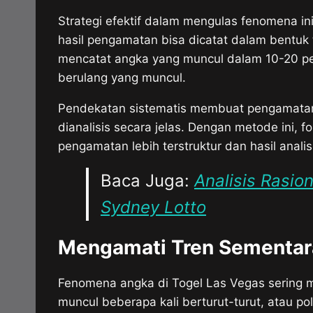
Strategi efektif dalam mengulas fenomena in
hasil pengamatan bisa dicatat dalam bentuk t
mencatat angka yang muncul dalam 10-20 per
berulang yang muncul.
Pendekatan sistematis membuat pengamatan l
dianalisis secara jelas. Dengan metode ini, 
pengamatan lebih terstruktur dan hasil analis
Baca Juga:
Analisis Rasio
Sydney Lotto
Mengamati Tren Sementar
Fenomena angka di Togel Las Vegas sering m
muncul beberapa kali berturut-turut, atau p