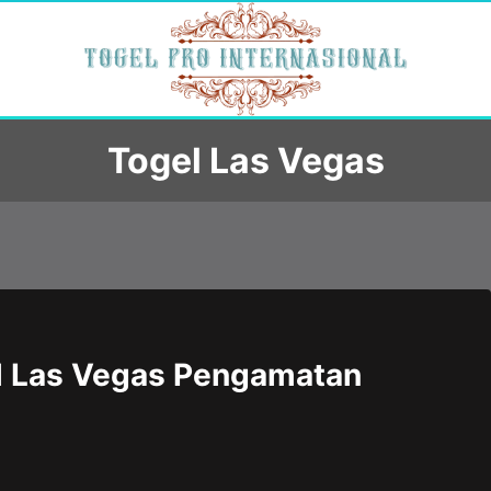
Togel Las Vegas
 Las Vegas Pengamatan