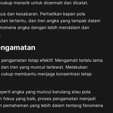
i cukup menarik untuk dicermati dan dicatat.
s dan kesabaran. Perhatikan kapan pola
tan tertentu, dan tren angka yang tampak dalam
fenomena angka dengan lebih mendalam dan
.
Pengamatan
r pengamatan tetap efektif. Mengamati terlalu lama
dan tren yang muncul terlewat. Melakukan
 cukup membantu menjaga konsentrasi tetap
seperti angka yang muncul berulang atau pola
n fokus yang baik, proses pengamatan menjadi
an pemahaman yang lebih dalam tentang fenomena