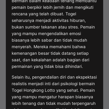
Bermain dalam keadaan tenang membantu
pemain berpikir lebih jernih dan mengikuti
rencana yang telah dibuat. Togel
seharusnya menjadi aktivitas hiburan,
bukan sumber tekanan atau stres. Pemain
yang mampu mengendalikan emosi
biasanya lebih sabar dan tidak mudah
menyerah. Mereka memahami bahwa
kemenangan besar tidak datang setiap
saat, dan kekalahan adalah bagian dari
permainan yang tidak bisa dihindari.
Selain itu, pengendalian diri dan ekspektasi
realistis menjadi inti dari psikologi bermain
Togel Hongkong Lotto yang sehat. Pemain
yang mampu mengatur harapan biasanya
lebih tenang dan tidak mudah terpengaruh