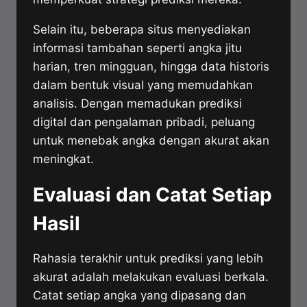
Selain itu, beberapa situs menyediakan
informasi tambahan seperti angka jitu
harian, tren mingguan, hingga data historis
dalam bentuk visual yang memudahkan
analisis. Dengan memadukan prediksi
digital dan pengalaman pribadi, peluang
untuk menebak angka dengan akurat akan
meningkat.
Evaluasi dan Catat Setiap
Hasil
Rahasia terakhir untuk prediksi yang lebih
akurat adalah melakukan evaluasi berkala.
Catat setiap angka yang dipasang dan