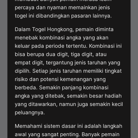
percaya dan nyaman memainkan jenis
togel ini dibandingkan pasaran lainnya.
Dalam Togel Hongkong, pemain diminta
menebak kombinasi angka yang akan
keluar pada periode tertentu. Kombinasi ini
bisa berupa dua digit, tiga digit, atau
empat digit, tergantung jenis taruhan yang
dipilih. Setiap jenis taruhan memiliki tingkat
risiko dan potensi kemenangan yang
berbeda. Semakin panjang kombinasi
angka yang ditebak, semakin besar hadiah
yang ditawarkan, namun juga semakin kecil
peluangnya.
Memahami sistem dasar ini adalah langkah
awal yang sangat penting. Banyak pemain