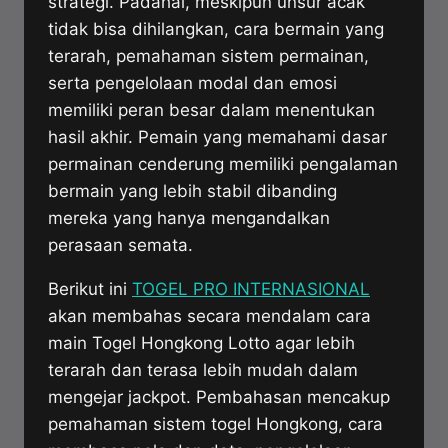
strategi. Padahal, meskipun unsur acak
tidak bisa dihilangkan, cara bermain yang
terarah, pemahaman sistem permainan,
serta pengelolaan modal dan emosi
memiliki peran besar dalam menentukan
hasil akhir. Pemain yang memahami dasar
permainan cenderung memiliki pengalaman
bermain yang lebih stabil dibanding
mereka yang hanya mengandalkan
perasaan semata.
Berikut ini
TOGEL PRO INTERNASIONAL
akan membahas secara mendalam cara
main Togel Hongkong Lotto agar lebih
terarah dan terasa lebih mudah dalam
mengejar jackpot. Pembahasan mencakup
pemahaman sistem togel Hongkong, cara