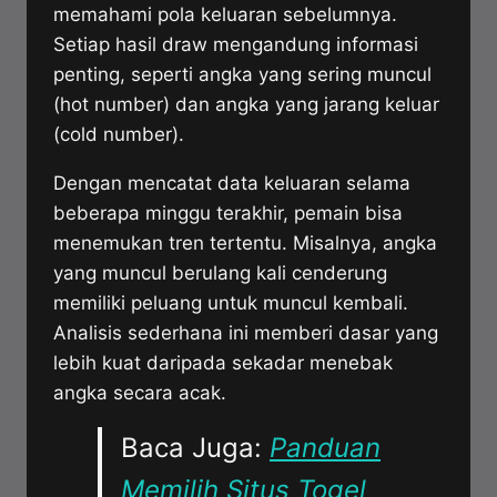
memahami pola keluaran sebelumnya.
Setiap hasil draw mengandung informasi
penting, seperti angka yang sering muncul
(hot number) dan angka yang jarang keluar
(cold number).
Dengan mencatat data keluaran selama
beberapa minggu terakhir, pemain bisa
menemukan tren tertentu. Misalnya, angka
yang muncul berulang kali cenderung
memiliki peluang untuk muncul kembali.
Analisis sederhana ini memberi dasar yang
lebih kuat daripada sekadar menebak
angka secara acak.
Baca Juga:
Panduan
Memilih Situs Togel