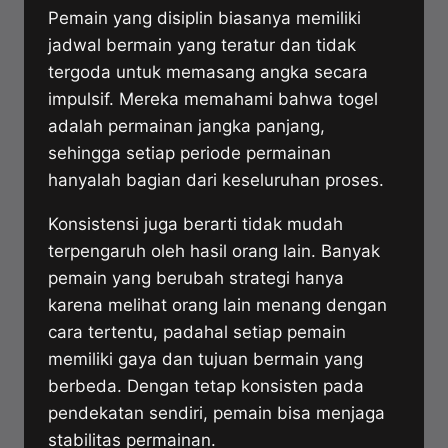
Pemain yang disiplin biasanya memiliki
jadwal bermain yang teratur dan tidak
tergoda untuk memasang angka secara
impulsif. Mereka memahami bahwa togel
adalah permainan jangka panjang,
sehingga setiap periode permainan
hanyalah bagian dari keseluruhan proses.
Konsistensi juga berarti tidak mudah
terpengaruh oleh hasil orang lain. Banyak
pemain yang berubah strategi hanya
karena melihat orang lain menang dengan
cara tertentu, padahal setiap pemain
memiliki gaya dan tujuan bermain yang
berbeda. Dengan tetap konsisten pada
pendekatan sendiri, pemain bisa menjaga
stabilitas permainan.