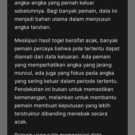
angka-angka yang pernah keluar
sebelumnya. Bagi banyak pemain, data ini
menjadi bahan utama dalam menyusun
angka taruhan.
Meskipun hasil togel bersifat acak, banyak
pemain percaya bahwa pola tertentu dapat
diamati dari data keluaran. Ada pemain
yang memperhatikan angka yang jarang
muncul, ada juga yang fokus pada angka
yang sering keluar dalam periode tertentu.
Pendekatan ini bukan untuk memastikan
kemenangan, melainkan untuk membantu
pemain membuat keputusan yang lebih
terstruktur dibanding menebak secara
acak.