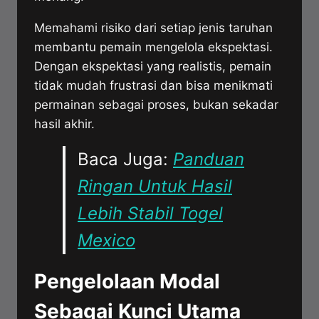
Memahami risiko dari setiap jenis taruhan
membantu pemain mengelola ekspektasi.
Dengan ekspektasi yang realistis, pemain
tidak mudah frustrasi dan bisa menikmati
permainan sebagai proses, bukan sekadar
hasil akhir.
Baca Juga:
Panduan
Ringan Untuk Hasil
Lebih Stabil Togel
Mexico
Pengelolaan Modal
Sebagai Kunci Utama