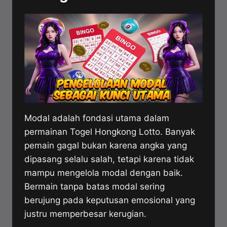
Modal adalah fondasi utama dalam
permainan Togel Hongkong Lotto. Banyak
pemain gagal bukan karena angka yang
dipasang selalu salah, tetapi karena tidak
mampu mengelola modal dengan baik.
Bermain tanpa batas modal sering
berujung pada keputusan emosional yang
justru memperbesar kerugian.