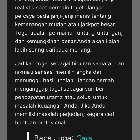
realistis saat bermain togel. Jangan
percaya pada janji-janji manis tentang
kemenangan mudah atau jackpot besar.
Togel adalah permainan untung-untungan,
dan kemungkinan besar Anda akan kalah
lebih sering daripada menang.
Jadikan togel sebagai hiburan semata, dan
nikmati sensasi memilih angka dan
menunggu hasil undian. Jangan pernah
menganggap togel sebagai sumber
pendapatan utama atau solusi untuk
masalah keuangan Anda. Jika Anda
memiliki masalah perjudian, segera cari
bantuan profesional.
Baca Juga
:
Cara