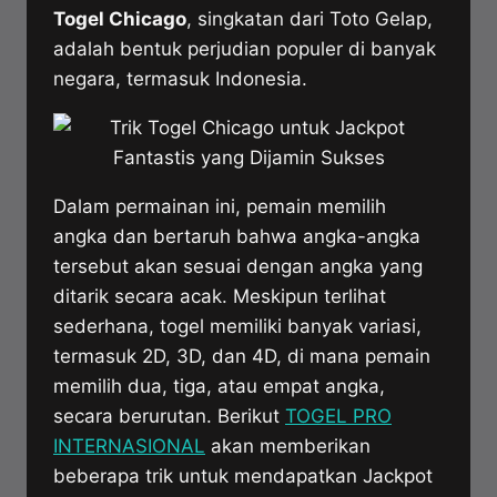
Togel Chicago
, singkatan dari Toto Gelap,
adalah bentuk perjudian populer di banyak
negara, termasuk Indonesia.
Dalam permainan ini, pemain memilih
angka dan bertaruh bahwa angka-angka
tersebut akan sesuai dengan angka yang
ditarik secara acak. Meskipun terlihat
sederhana, togel memiliki banyak variasi,
termasuk 2D, 3D, dan 4D, di mana pemain
memilih dua, tiga, atau empat angka,
secara berurutan. Berikut
TOGEL PRO
INTERNASIONAL
akan memberikan
beberapa trik untuk mendapatkan Jackpot