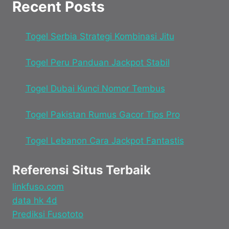
Recent Posts
Togel Serbia Strategi Kombinasi Jitu
Togel Peru Panduan Jackpot Stabil
Togel Dubai Kunci Nomor Tembus
Togel Pakistan Rumus Gacor Tips Pro
Togel Lebanon Cara Jackpot Fantastis
Referensi Situs Terbaik
linkfuso.com
data hk 4d
Prediksi Fusototo