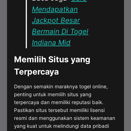
Mendapatkan
Jackpot Besar
Bermain Di Togel
Indiana Mid
Memilih Situs yang
Terpercaya
Dengan semakin maraknya togel online,
penting untuk memilih situs yang
terpercaya dan memiliki reputasi baik.
Pastikan situs tersebut memiliki lisensi
resmi dan menggunakan sistem keamanan
yang kuat untuk melindungi data pribadi