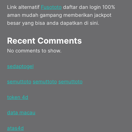
Link alternatif
Fusototo
daftar dan login 100%
aman mudah gampang memberikan jackpot
besar yang bisa anda dapatkan di sini.
Recent Comments
No comments to show.
sedaptogel
semuttoto
semuttoto
semuttoto
token 4d
data macau
atas4d