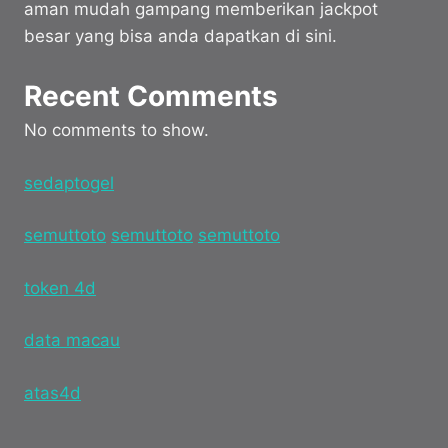
aman mudah gampang memberikan jackpot
besar yang bisa anda dapatkan di sini.
Recent Comments
No comments to show.
sedaptogel
semuttoto
semuttoto
semuttoto
token 4d
data macau
atas4d