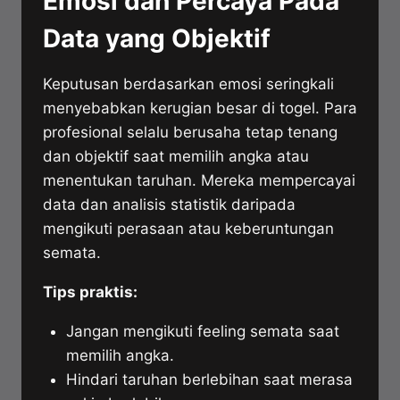
Emosi dan Percaya Pada
Data yang Objektif
Keputusan berdasarkan emosi seringkali
menyebabkan kerugian besar di togel. Para
profesional selalu berusaha tetap tenang
dan objektif saat memilih angka atau
menentukan taruhan. Mereka mempercayai
data dan analisis statistik daripada
mengikuti perasaan atau keberuntungan
semata.
Tips praktis:
Jangan mengikuti feeling semata saat
memilih angka.
Hindari taruhan berlebihan saat merasa