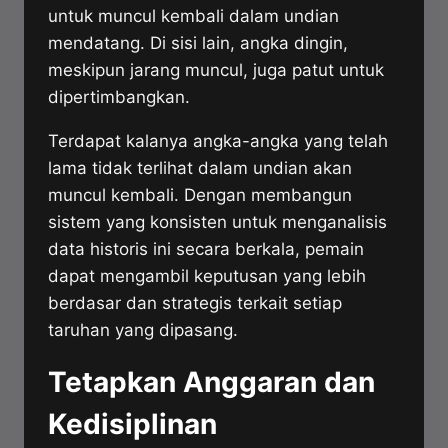
untuk muncul kembali dalam undian
mendatang. Di sisi lain, angka dingin,
meskipun jarang muncul, juga patut untuk
dipertimbangkan.
Terdapat kalanya angka-angka yang telah
lama tidak terlihat dalam undian akan
muncul kembali. ​Dengan membangun
sistem yang konsisten untuk menganalisis
data historis ini secara berkala, pemain
dapat mengambil keputusan yang lebih
berdasar dan strategis terkait setiap
taruhan yang dipasang.​
Tetapkan Anggaran dan
Kedisiplinan