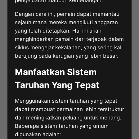
pengeluaran maupun kemenangan.
Dengan cara ini, pemain dapat memantau
sejauh mana mereka mengikuti anggaran
yang telah ditetapkan. Hal ini akan
menghindarkan pemain dari terjebak dalam
siklus mengejar kekalahan, yang sering kali
berujung pada kerugian yang lebih besar.
Manfaatkan Sistem
Taruhan Yang Tepat
Menggunakan sistem taruhan yang tepat
dapat membuat permainan lebih terstruktur
dan meningkatkan peluang untuk menang.
Beberapa sistem taruhan yang umum
digunakan adalah: