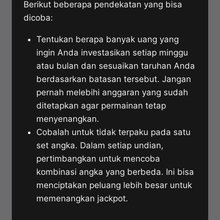
Berikut beberapa pendekatan yang bisa
dicoba:
Tentukan berapa banyak uang yang
ingin Anda investasikan setiap minggu
atau bulan dan sesuaikan taruhan Anda
berdasarkan batasan tersebut. Jangan
pernah melebihi anggaran yang sudah
ditetapkan agar permainan tetap
menyenangkan.
Cobalah untuk tidak terpaku pada satu
set angka. Dalam setiap undian,
pertimbangkan untuk mencoba
kombinasi angka yang berbeda. Ini bisa
menciptakan peluang lebih besar untuk
memenangkan jackpot.