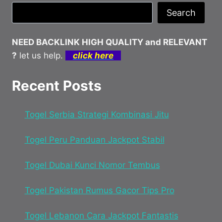
Search
NEED BACKLINK HIGH QUALITY and RELEVANT
?
let us help.
click here
Recent Posts
Togel Serbia Strategi Kombinasi Jitu
Togel Peru Panduan Jackpot Stabil
Togel Dubai Kunci Nomor Tembus
Togel Pakistan Rumus Gacor Tips Pro
Togel Lebanon Cara Jackpot Fantastis