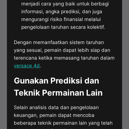
menjadi cara yang baik untuk berbagi
informasi, angka prediksi, dan juga
mengurangi risiko finansial melalui
pengelolaan taruhan secara kolektif.
Dengan memanfaatkan sistem taruhan
yang sesuai, pemain dapat lebih siap dan
terencana ketika memasang taruhan dalam
versace 4d
.
Gunakan Prediksi dan
Teknik Permainan Lain
Selain analisis data dan pengelolaan
keuangan, pemain dapat mencoba
beberapa teknik permainan lain yang telah