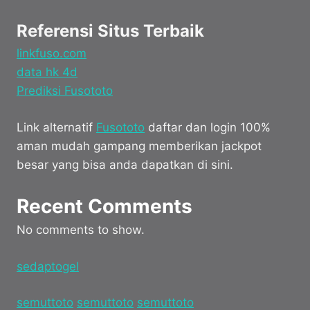
Referensi Situs Terbaik
linkfuso.com
data hk 4d
Prediksi Fusototo
Link alternatif
Fusototo
daftar dan login 100%
aman mudah gampang memberikan jackpot
besar yang bisa anda dapatkan di sini.
Recent Comments
No comments to show.
sedaptogel
semuttoto
semuttoto
semuttoto