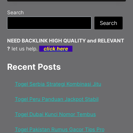
Search
Search
NEED BACKLINK HIGH QUALITY and RELEVANT
?
let us help.
click here
Recent Posts
Togel Serbia Strategi Kombinasi Jitu
Togel Peru Panduan Jackpot Stabil
Togel Dubai Kunci Nomor Tembus
Togel Pakistan Rumus Gacor Tips Pro