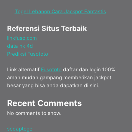
Togel Lebanon Cara Jackpot Fantastis
Referensi Situs Terbaik
linkfuso.com
data hk 4d
Prediksi Fusototo
Link alternatif
Fusototo
daftar dan login 100%
aman mudah gampang memberikan jackpot
besar yang bisa anda dapatkan di sini.
Recent Comments
No comments to show.
sedaptogel