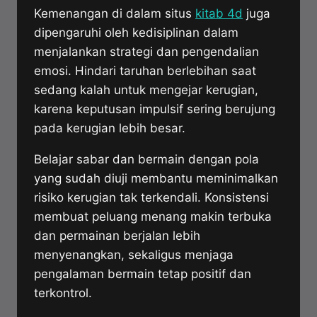
Kemenangan di dalam situs
kitab 4d
juga
dipengaruhi oleh kedisiplinan dalam
menjalankan strategi dan pengendalian
emosi. Hindari taruhan berlebihan saat
sedang kalah untuk mengejar kerugian,
karena keputusan impulsif sering berujung
pada kerugian lebih besar.
Belajar sabar dan bermain dengan pola
yang sudah diuji membantu meminimalkan
risiko kerugian tak terkendali. Konsistensi
membuat peluang menang makin terbuka
dan permainan berjalan lebih
menyenangkan, sekaligus menjaga
pengalaman bermain tetap positif dan
terkontrol.