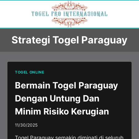
Skip
to
content
Strategi Togel Paraguay
TOGEL ONLINE
Bermain Togel Paraguay
Dengan Untung Dan
Minim Risiko Kerugian
11/30/2025
Togel Paraguay semakin diminati di seluruh