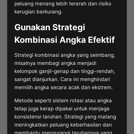
peluang menang lebih terarah dan risiko
kerugian berkurang.
Gunakan Strategi
Kombinasi Angka Efektif
Strategi kombinasi angka yang seimbang,
misalnya membagi angka menjadi
kelompok ganjil-genap dan tinggi-rendah,
sangat dianjurkan. Cara ini menghindari
memilih angka secara acak dan ekstrem.
Metode seperti sistem rotasi atau angka
tetap juga kerap dipakai untuk menjaga
konsistensi taruhan. Strategi yang matang
meningkatkan peluang keberhasilan dan
membantu mengurangi taruhannya yang