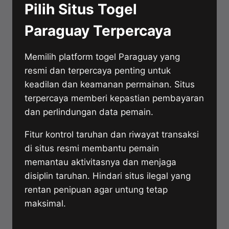
Pilih Situs Togel
Paraguay Terpercaya
Memilih platform togel Paraguay yang
resmi dan terpercaya penting untuk
keadilan dan keamanan permainan. Situs
terpercaya memberi kepastian pembayaran
dan perlindungan data pemain.
Fitur kontrol taruhan dan riwayat transaksi
di situs resmi membantu pemain
memantau aktivitasnya dan menjaga
disiplin taruhan. Hindari situs ilegal yang
rentan penipuan agar untung tetap
maksimal.