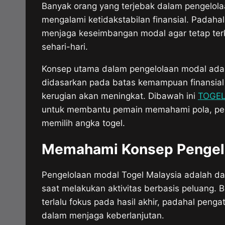
Banyak orang yang terjebak dalam pengelola
mengalami ketidakstabilan finansial. Padahal
menjaga keseimbangan modal agar tetap te
sehari-hari.
Konsep utama dalam pengelolaan modal ada
didasarkan pada batas kemampuan finansial p
kerugian akan meningkat. Dibawah ini
TOGEL
untuk membantu pemain memahami pola, pelu
memilih angka togel.
Memahami Konsep Pengel
Pengelolaan modal Togel Malaysia adalah da
saat melakukan aktivitas berbasis peluang. 
terlalu fokus pada hasil akhir, padahal peng
dalam menjaga keberlanjutan.