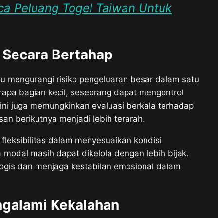
a Peluang Togel Taiwan Untuk
 Secara Bertahap
mengurangi risiko pengeluaran besar dalam satu
pa bagian kecil, seseorang dapat mengontrol
 ini juga memungkinkan evaluasi berkala terhadap
an berikutnya menjadi lebih terarah.
fleksibilitas dalam menyesuaikan kondisi
a modal masih dapat dikelola dengan lebih bijak.
ogis dan menjaga kestabilan emosional dalam
ngalami Kekalahan