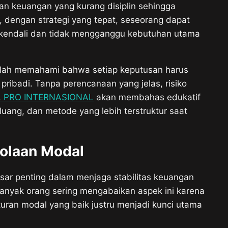
an keuangan yang kurang disiplin sehingga
, dengan strategi yang tepat, seseorang dapat
rkendali dan tidak mengganggu kebutuhan utama
lah memahami bahwa setiap keputusan harus
ribadi. Tanpa perencanaan yang jelas, risiko
 PRO INTERNASIONAL
akan membahas edukatif
ang, dan metode yang lebih terstruktur saat
olaan Modal
sar penting dalam menjaga stabilitas keuangan
Banyak orang sering mengabaikan aspek ini karena
aturan modal yang baik justru menjadi kunci utama