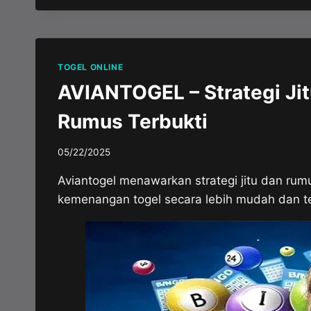
TOGEL ONLINE
AVIANTOGEL – Strategi Ji
Rumus Terbukti
05/22/2025
Aviantogel menawarkan strategi jitu dan ru
kemenangan togel secara lebih mudah dan t