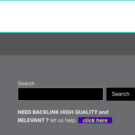
Search
Search
NEED BACKLINK HIGH QUALITY and
RELEVANT ?
let us help.
click here