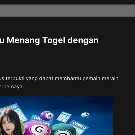
tu Menang Togel dengan
mus terbukti yang dapat membantu pemain meraih
erpercaya.