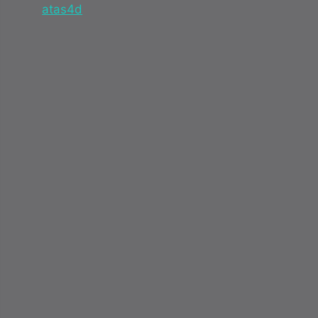
atas4d