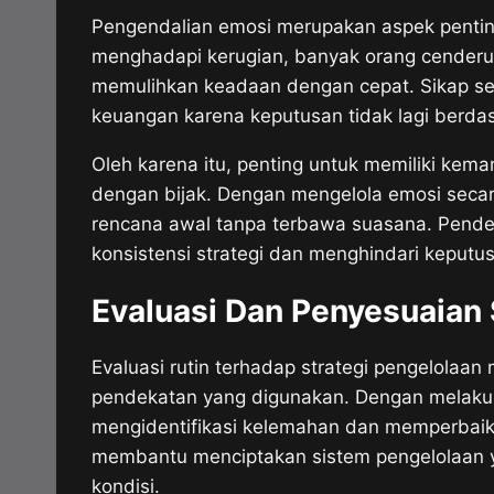
Pengendalian emosi merupakan aspek penting
menghadapi kerugian, banyak orang cenderu
memulihkan keadaan dengan cepat. Sikap sep
keuangan karena keputusan tidak lagi berda
Oleh karena itu, penting untuk memiliki ke
dengan bijak. Dengan mengelola emosi secar
rencana awal tanpa terbawa suasana. Pend
konsistensi strategi dan menghindari keputu
Evaluasi Dan Penyesuaian 
Evaluasi rutin terhadap strategi pengelolaan
pendekatan yang digunakan. Dengan melakuk
mengidentifikasi kelemahan dan memperbaiki
membantu menciptakan sistem pengelolaan y
kondisi.