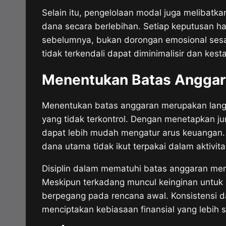
Selain itu, pengelolaan modal juga melibat
dana secara berlebihan. Setiap keputusan h
sebelumnya, bukan dorongan emosional sesaa
tidak terkendali dapat diminimalisir dan kest
Menentukan Batas Anggar
Menentukan batas anggaran merupakan lang
yang tidak terkontrol. Dengan menetapkan j
dapat lebih mudah mengatur arus keuangan. 
dana utama tidak ikut terpakai dalam aktivitas
Disiplin dalam mematuhi batas anggaran menja
Meskipun terkadang muncul keinginan untuk
berpegang pada rencana awal. Konsistensi
menciptakan kebiasaan finansial yang lebih s