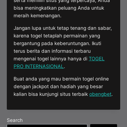
serta memilih situs yang terpercaya, Anda
bisa meningkatkan peluang Anda untuk
meraih kemenangan.
Jangan lupa untuk tetap tenang dan sabar,
karena togel tetaplah permainan yang
bergantung pada keberuntungan. Ikuti
terus berita dan informasi terbaru
mengenai togel lainnya hanya di
TOGEL
PRO INTERNASIONAL
.
Buat anda yang mau bermain togel online
dengan jackpot dan hadiah yang besar
kalian bisa kunjungi situs terbaik
obengbet
.
Search