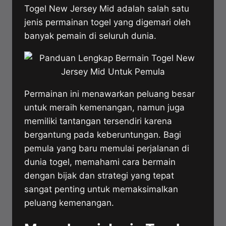
Togel New Jersey Mid adalah salah satu
jenis permainan togel yang digemari oleh
banyak pemain di seluruh dunia.
Permainan ini menawarkan peluang besar
untuk meraih kemenangan, namun juga
memiliki tantangan tersendiri karena
bergantung pada keberuntungan. Bagi
pemula yang baru memulai perjalanan di
dunia togel, memahami cara bermain
dengan bijak dan strategi yang tepat
sangat penting untuk memaksimalkan
peluang kemenangan.