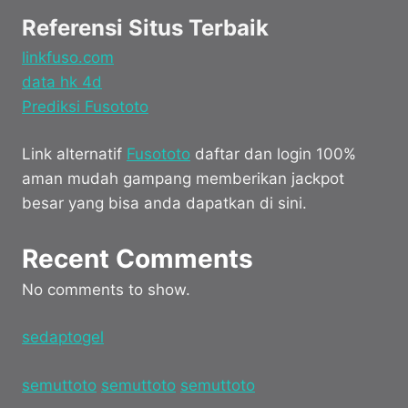
Referensi Situs Terbaik
linkfuso.com
data hk 4d
Prediksi Fusototo
Link alternatif
Fusototo
daftar dan login 100%
aman mudah gampang memberikan jackpot
besar yang bisa anda dapatkan di sini.
Recent Comments
No comments to show.
sedaptogel
semuttoto
semuttoto
semuttoto