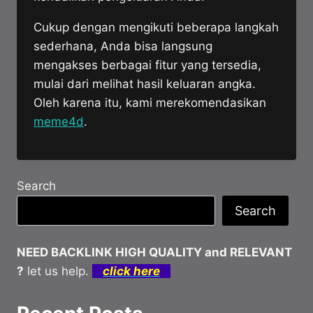
Cukup dengan mengikuti beberapa langkah
sederhana, Anda bisa langsung
mengakses berbagai fitur yang tersedia,
mulai dari melihat hasil keluaran angka.
Oleh karena itu, kami merekomendasikan
meme4d
.
Search
Search
NEED BACKLINK HIGH QUALITY and RELEVANT
?
let us help.
click here