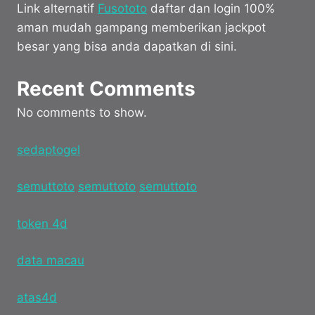
Link alternatif
Fusototo
daftar dan login 100%
aman mudah gampang memberikan jackpot
besar yang bisa anda dapatkan di sini.
Recent Comments
No comments to show.
sedaptogel
semuttoto
semuttoto
semuttoto
token 4d
data macau
atas4d