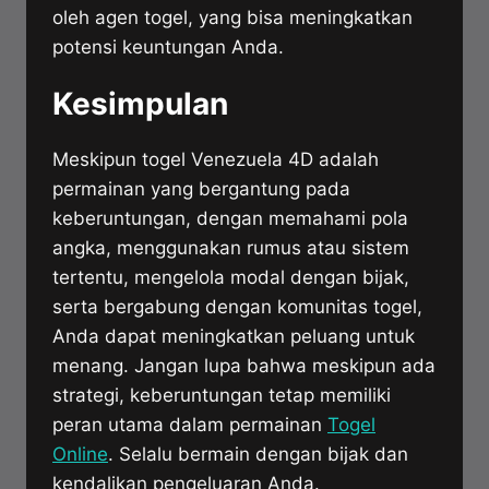
oleh agen togel, yang bisa meningkatkan
potensi keuntungan Anda.
Kesimpulan
Meskipun togel Venezuela 4D adalah
permainan yang bergantung pada
keberuntungan, dengan memahami pola
angka, menggunakan rumus atau sistem
tertentu, mengelola modal dengan bijak,
serta bergabung dengan komunitas togel,
Anda dapat meningkatkan peluang untuk
menang. Jangan lupa bahwa meskipun ada
strategi, keberuntungan tetap memiliki
peran utama dalam permainan
Togel
Online
. Selalu bermain dengan bijak dan
kendalikan pengeluaran Anda.