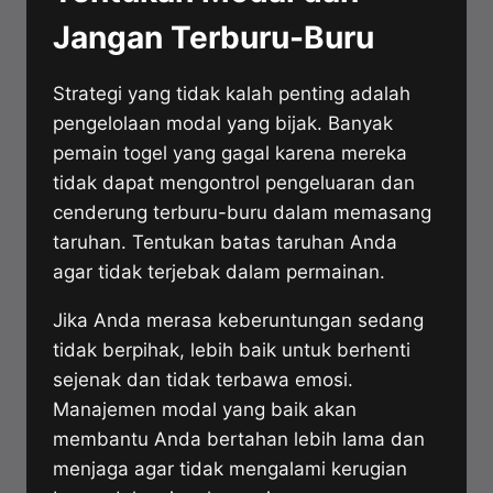
Jangan Terburu-Buru
Strategi yang tidak kalah penting adalah
pengelolaan modal yang bijak. Banyak
pemain togel yang gagal karena mereka
tidak dapat mengontrol pengeluaran dan
cenderung terburu-buru dalam memasang
taruhan. Tentukan batas taruhan Anda
agar tidak terjebak dalam permainan.
Jika Anda merasa keberuntungan sedang
tidak berpihak, lebih baik untuk berhenti
sejenak dan tidak terbawa emosi.
Manajemen modal yang baik akan
membantu Anda bertahan lebih lama dan
menjaga agar tidak mengalami kerugian