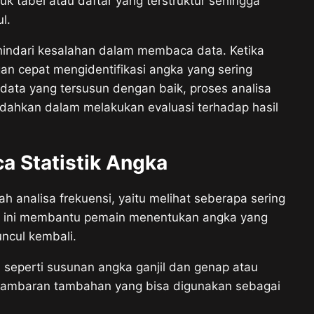
uk tabel atau daftar yang terstruktur sehingga
l.
indari kesalahan dalam membaca data. Ketika
gan cepat mengidentifikasi angka yang sering
data yang tersusun dengan baik, proses analisa
mudahkan dalam melakukan evaluasi terhadap hasil
 Statistik Angka
h analisa frekuensi, yaitu melihat seberapa sering
ik ini membantu pemain menentukan angka yang
uncul kembali.
i, seperti susunan angka ganjil dan genap atau
n gambaran tambahan yang bisa digunakan sebagai