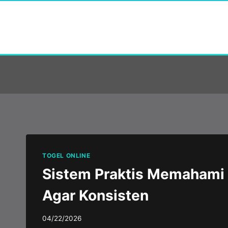
Skip
to
content
TOGEL ONLINE
Sistem Praktis Memahami 
Agar Konsisten
04/22/2026