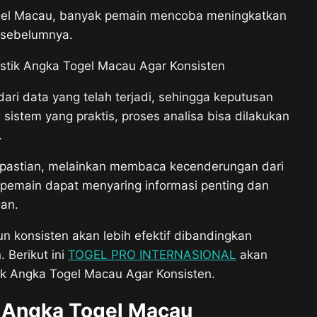
ogel Macau, banyak pemain mencoba meningkatkan
l sebelumnya.
dari data yang telah terjadi, sehingga keputusan
sistem yang praktis, proses analisa bisa dilakukan
.
kepastian, melainkan membaca kecenderungan dari
 pemain dapat menyaring informasi penting dan
an.
n konsisten akan lebih efektif dibandingkan
 Berikut ini
TOGEL PRO INTERNASIONAL
akan
k Angka Togel Macau Agar Konsisten.
 Angka Togel Macau