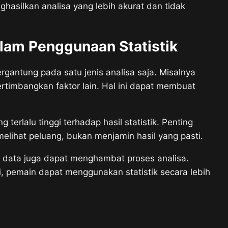
asilkan analisa yang lebih akurat dan tidak
lam Penggunaan Statistik
rgantung pada satu jenis analisa saja. Misalnya
timbangkan faktor lain. Hal ini dapat membuat
 terlalu tinggi terhadap hasil statistik. Penting
lihat peluang, bukan menjamin hasil yang pasti.
at data juga dapat menghambat proses analisa.
, pemain dapat menggunakan statistik secara lebih