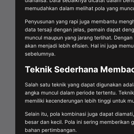
dianalisa. Data sebaiknya dicatat dalam bent
memudahkan dalam melihat pola yang muncu
Penyusunan yang rapi juga membantu mengh
data tersaji dengan jelas, pemain dapat den
muncul maupun yang jarang terlihat. Dengan 
akan menjadi lebih efisien. Hal ini juga me
sebelumnya.
Teknik Sederhana Membaca
Salah satu teknik yang dapat digunakan adala
angka muncul dalam periode tertentu. Tekn
memiliki kecenderungan lebih tinggi untuk m
Selain itu, pola kombinasi juga dapat diamat
besar dan kecil. Pola ini sering memberika
bahan pertimbangan.