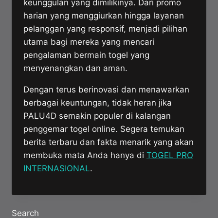
keunggulan yang dimilikinya. Dari promo
harian yang menggiurkan hingga layanan
pelanggan yang responsif, menjadi pilihan
utama bagi mereka yang mencari
pengalaman bermain togel yang
menyenangkan dan aman.
Dengan terus berinovasi dan menawarkan
berbagai keuntungan, tidak heran jika
PALU4D semakin populer di kalangan
penggemar togel online. Segera temukan
berita terbaru dan fakta menarik yang akan
membuka mata Anda hanya di
TOGEL PRO
INTERNASIONAL
.
Search