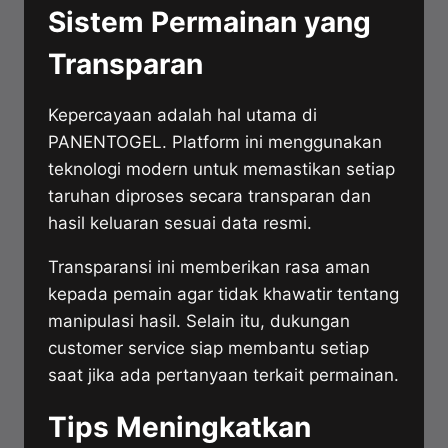
Sistem Permainan yang
Transparan
Kepercayaan adalah hal utama di
PANENTOGEL. Platform ini menggunakan
teknologi modern untuk memastikan setiap
taruhan diproses secara transparan dan
hasil keluaran sesuai data resmi.
Transparansi ini memberikan rasa aman
kepada pemain agar tidak khawatir tentang
manipulasi hasil. Selain itu, dukungan
customer service siap membantu setiap
saat jika ada pertanyaan terkait permainan.
Tips Meningkatkan