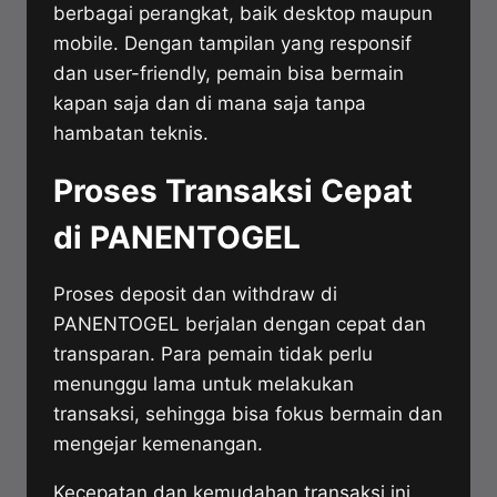
berbagai perangkat, baik desktop maupun
mobile. Dengan tampilan yang responsif
dan user-friendly, pemain bisa bermain
kapan saja dan di mana saja tanpa
hambatan teknis.
Proses Transaksi Cepat
di PANENTOGEL
Proses deposit dan withdraw di
PANENTOGEL berjalan dengan cepat dan
transparan. Para pemain tidak perlu
menunggu lama untuk melakukan
transaksi, sehingga bisa fokus bermain dan
mengejar kemenangan.
Kecepatan dan kemudahan transaksi ini