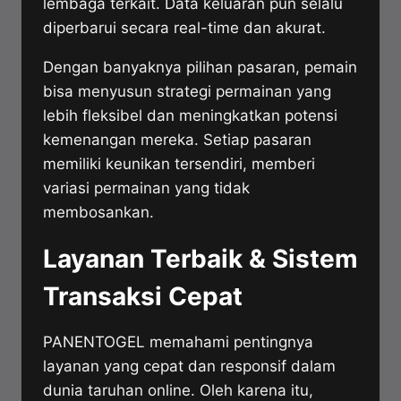
lembaga terkait. Data keluaran pun selalu
diperbarui secara real-time dan akurat.
Dengan banyaknya pilihan pasaran, pemain
bisa menyusun strategi permainan yang
lebih fleksibel dan meningkatkan potensi
kemenangan mereka. Setiap pasaran
memiliki keunikan tersendiri, memberi
variasi permainan yang tidak
membosankan.
Layanan Terbaik & Sistem
Transaksi Cepat
PANENTOGEL memahami pentingnya
layanan yang cepat dan responsif dalam
dunia taruhan online. Oleh karena itu,