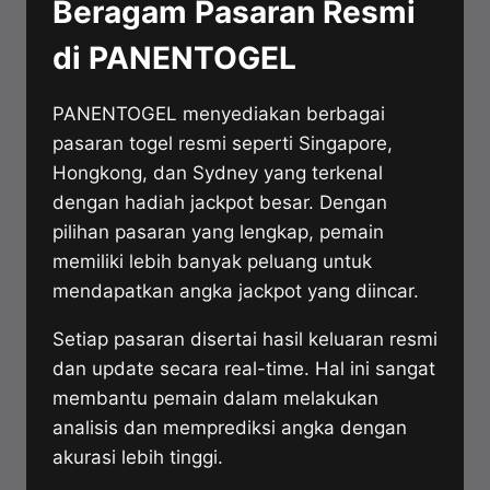
Beragam Pasaran Resmi
di PANENTOGEL
PANENTOGEL menyediakan berbagai
pasaran togel resmi seperti Singapore,
Hongkong, dan Sydney yang terkenal
dengan hadiah jackpot besar. Dengan
pilihan pasaran yang lengkap, pemain
memiliki lebih banyak peluang untuk
mendapatkan angka jackpot yang diincar.
Setiap pasaran disertai hasil keluaran resmi
dan update secara real-time. Hal ini sangat
membantu pemain dalam melakukan
analisis dan memprediksi angka dengan
akurasi lebih tinggi.