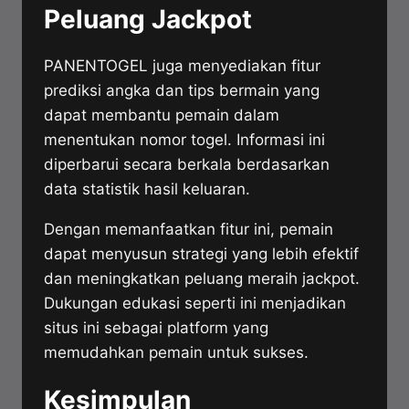
Peluang Jackpot
PANENTOGEL juga menyediakan fitur
prediksi angka dan tips bermain yang
dapat membantu pemain dalam
menentukan nomor togel. Informasi ini
diperbarui secara berkala berdasarkan
data statistik hasil keluaran.
Dengan memanfaatkan fitur ini, pemain
dapat menyusun strategi yang lebih efektif
dan meningkatkan peluang meraih jackpot.
Dukungan edukasi seperti ini menjadikan
situs ini sebagai platform yang
memudahkan pemain untuk sukses.
Kesimpulan