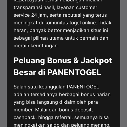
transparansi hasil, layanan customer
service 24 jam, serta reputasi yang terus
meningkat di komunitas togel online. Tidak
heran, banyak bettor menjadikan situs ini
sebagai pilihan utama untuk bermain dan
meraih keuntungan.
Peluang Bonus & Jackpot
Besar di PANENTOGEL
Salah satu keunggulan PANENTOGEL
adalah tersedianya berbagai bonus harian
yang bisa langsung diklaim oleh para
member. Mulai dari bonus deposit,
cashback, hingga referral, semuanya bisa
meningkatkan saldo dan peluang menang.