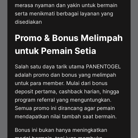
merasa nyaman dan yakin untuk bermain
serta menikmati berbagai layanan yang
disediakan
Promo & Bonus Melimpah
untuk Pemain Setia
Salah satu daya tarik utama PANENTOGEL
adalah promo dan bonus yang melimpah
untuk para member. Mulai dari bonus
deposit pertama, cashback harian, hingga
program referral yang menguntungkan.
Semua promo ini dirancang agar pemain
mendapatkan nilai tambah saat bermain.
Bonus ini bukan hanya meningkatkan