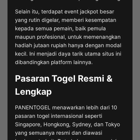
Selain itu, terdapat event jackpot besar
yang rutin digelar, memberi kesempatan
kepada semua pemain, baik pemula
maupun profesional, untuk memenangkan
hadiah jutaan rupiah hanya dengan modal
kecil. Ini menjadi daya tarik utama situs ini
dibandingkan platform lainnya.
Pasaran Togel Resmi &
Lengkap
PANENTOGEL menawarkan lebih dari 10
pasaran togel internasional seperti
Singapore, Hongkong, Sydney, dan Tokyo
yang semuanya resmi dan diawasi