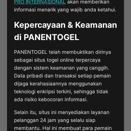
PRO INTERNASIONAL
akan memberikan
informasi menarik yang wajib anda ketahui.
Kepercayaan & Keamanan
di PANENTOGEL
PANENTOGEL telah membuktikan dirinya
sebagai situs togel online terpercaya
dengan sistem keamanan yang canggih.
Data pribadi dan transaksi setiap pemain
dijaga kerahasiaannya menggunakan
teknologi enkripsi terkini, sehingga tidak
ada risiko kebocoran informasi.
Selain itu, situs ini menyediakan layanan
pelanggan 24 jam yang selalu siap
membantu. Hal ini membuat para pemain