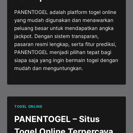
PANENTOGEL adalah platform togel online
yang mudah digunakan dan menawarkan
peluang besar untuk mendapatkan angka
jackpot. Dengan sistem transparan,
pasaran resmi lengkap, serta fitur prediksi,
PANENTOGEL menjadi pilihan tepat bagi
siapa saja yang ingin bermain togel dengan
mudah dan menguntungkan.
TOGEL ONLINE
PANENTOGEL – Situs
Togel Online Terpercaya