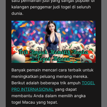
satu permainan judi yang sangat populer di
kalangan penggemar judi togel di seluruh
dunia.
Banyak pemain mencari cara terbaik untuk
meningkatkan peluang menang mereka.
Berikut adalah beberapa trik ampuh
TOGEL
PRO INTERNASIONAL
yang dapat
membantu Anda dalam memilih angka
togel Macau yang tepat.