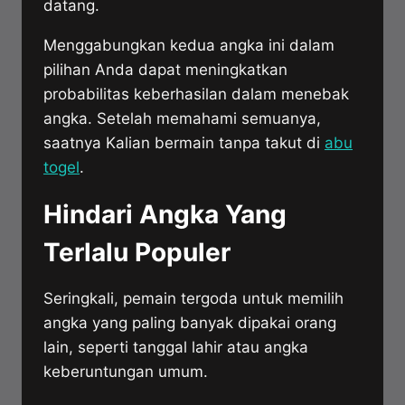
datang.
Menggabungkan kedua angka ini dalam
pilihan Anda dapat meningkatkan
probabilitas keberhasilan dalam menebak
angka. Setelah memahami semuanya,
saatnya Kalian bermain tanpa takut di
abu
togel
.
Hindari Angka Yang
Terlalu Populer
Seringkali, pemain tergoda untuk memilih
angka yang paling banyak dipakai orang
lain, seperti tanggal lahir atau angka
keberuntungan umum.