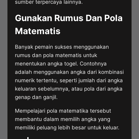
sumber terpercaya lainnya.
Gunakan Rumus Dan Pola
Matematis
Banyak pemain sukses menggunakan
rumus dan pola matematis untuk
menentukan angka togel. Contohnya
adalah menggunakan angka dari kombinasi
numerik tertentu, seperti jumlah dari angka
keluaran sebelumnya, atau pola dari angka
genap dan ganjil.
Mempelajari pola matematika tersebut
membantu dalam memilih angka yang
memiliki peluang lebih besar untuk keluar.