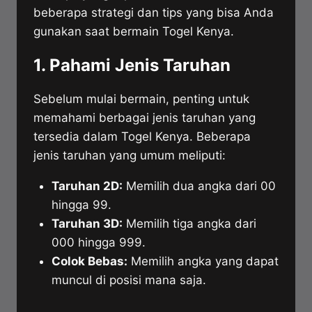
beberapa strategi dan tips yang bisa Anda
gunakan saat bermain Togel Kenya.
1. Pahami Jenis Taruhan
Sebelum mulai bermain, penting untuk
memahami berbagai jenis taruhan yang
tersedia dalam Togel Kenya. Beberapa
jenis taruhan yang umum meliputi:
Taruhan 2D:
Memilih dua angka dari 00
hingga 99.
Taruhan 3D:
Memilih tiga angka dari
000 hingga 999.
Colok Bebas:
Memilih angka yang dapat
muncul di posisi mana saja.