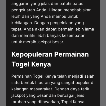
anggaran yang jelas dan patuhi batas
pengeluaran Anda. Hindari menghabiskan
lebih dari yang Anda mampu untuk
kehilangan. Dengan pengelolaan yang
tepat, Anda akan dapat bermain lebih lama
dan memiliki lebih banyak kesempatan
untuk meraih jackpot besar.
Kepopuleran Permainan
Togel Kenya
Permainan Togel Kenya telah menjadi salah
satu bentuk hiburan yang sangat populer di
kalangan masyarakat. Dengan daya tarik
jackpot yang besar dan berbagai jenis
taruhan yang ditawarkan, Togel Kenya