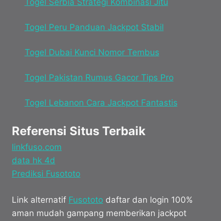
Togel Serbia Strategi Kombinasi Jitu
Togel Peru Panduan Jackpot Stabil
Togel Dubai Kunci Nomor Tembus
Togel Pakistan Rumus Gacor Tips Pro
Togel Lebanon Cara Jackpot Fantastis
Referensi Situs Terbaik
linkfuso.com
data hk 4d
Prediksi Fusototo
Link alternatif
Fusototo
daftar dan login 100%
aman mudah gampang memberikan jackpot