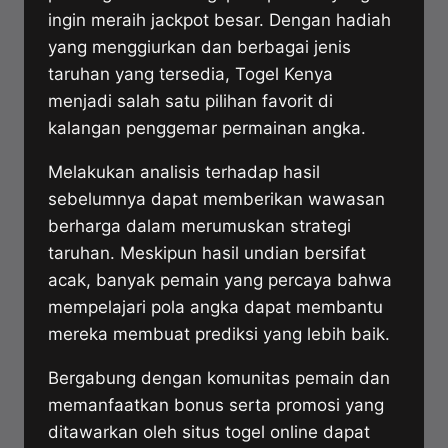
ingin meraih jackpot besar. Dengan hadiah
yang menggiurkan dan berbagai jenis
taruhan yang tersedia, Togel Kenya
menjadi salah satu pilihan favorit di
kalangan penggemar permainan angka.
Melakukan analisis terhadap hasil
sebelumnya dapat memberikan wawasan
berharga dalam merumuskan strategi
taruhan. Meskipun hasil undian bersifat
acak, banyak pemain yang percaya bahwa
mempelajari pola angka dapat membantu
mereka membuat prediksi yang lebih baik.
Bergabung dengan komunitas pemain dan
memanfaatkan bonus serta promosi yang
ditawarkan oleh situs togel online dapat