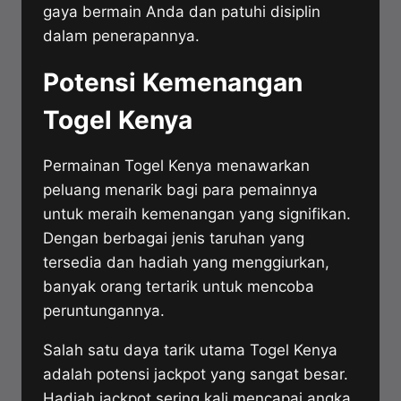
gaya bermain Anda dan patuhi disiplin
dalam penerapannya.
Potensi Kemenangan
Togel Kenya
Permainan Togel Kenya menawarkan
peluang menarik bagi para pemainnya
untuk meraih kemenangan yang signifikan.
Dengan berbagai jenis taruhan yang
tersedia dan hadiah yang menggiurkan,
banyak orang tertarik untuk mencoba
peruntungannya.
Salah satu daya tarik utama Togel Kenya
adalah potensi jackpot yang sangat besar.
Hadiah jackpot sering kali mencapai angka