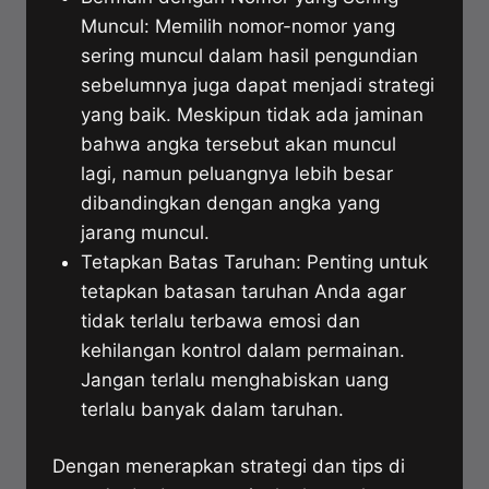
Muncul: Memilih nomor-nomor yang
sering muncul dalam hasil pengundian
sebelumnya juga dapat menjadi strategi
yang baik. Meskipun tidak ada jaminan
bahwa angka tersebut akan muncul
lagi, namun peluangnya lebih besar
dibandingkan dengan angka yang
jarang muncul.
Tetapkan Batas Taruhan: Penting untuk
tetapkan batasan taruhan Anda agar
tidak terlalu terbawa emosi dan
kehilangan kontrol dalam permainan.
Jangan terlalu menghabiskan uang
terlalu banyak dalam taruhan.
Dengan menerapkan strategi dan tips di