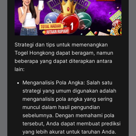
Strategi dan tips untuk memenangkan
Togel Hongkong dapat beragam, namun
beberapa yang dapat diterapkan antara
lain:
Menganalisis Pola Angka: Salah satu
strategi yang umum digunakan adalah
menganalisis pola angka yang sering
muncul dalam hasil pengundian
sebelumnya. Dengan memahami pola
tersebut, Anda dapat membuat prediksi
yang lebih akurat untuk taruhan Anda.