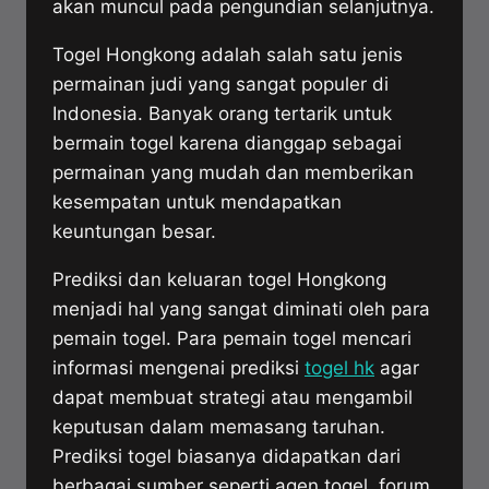
akan muncul pada pengundian selanjutnya.
Togel Hongkong adalah salah satu jenis
permainan judi yang sangat populer di
Indonesia. Banyak orang tertarik untuk
bermain togel karena dianggap sebagai
permainan yang mudah dan memberikan
kesempatan untuk mendapatkan
keuntungan besar.
Prediksi dan keluaran togel Hongkong
menjadi hal yang sangat diminati oleh para
pemain togel. Para pemain togel mencari
informasi mengenai prediksi
togel hk
agar
dapat membuat strategi atau mengambil
keputusan dalam memasang taruhan.
Prediksi togel biasanya didapatkan dari
berbagai sumber seperti agen togel, forum