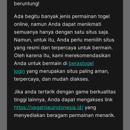
beruntung!
Ada begitu banyak jenis permainan togel
online, namun Anda dapat menikmati
semuanya hanya dengan satu situs saja.
Namun, untuk itu, Anda perlu memilih situs
yang resmi dan terpercaya untuk bermain.
Oleh karena itu, kami merekomendasikan
Anda untuk bermain di
berastogel
login
yang merupakan situs paling aman,
terpercaya, dan mudah diakses.
Jika anda tertarik dengan game berkualitas
tinggi lainnya, Anda dapat mengakses link
https://vegahijauindonesia.id/
yang
menyediakan beragam permainan menarik.