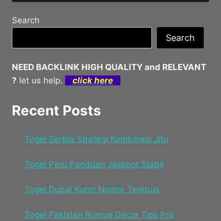
Search
Search
NEED BACKLINK HIGH QUALITY and RELEVANT
?
let us help.
click here
Recent Posts
Togel Serbia Strategi Kombinasi Jitu
Togel Peru Panduan Jackpot Stabil
Togel Dubai Kunci Nomor Tembus
Togel Pakistan Rumus Gacor Tips Pro