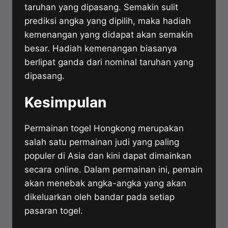
taruhan yang dipasang. Semakin sulit
prediksi angka yang dipilih, maka hadiah
kemenangan yang didapat akan semakin
besar. Hadiah kemenangan biasanya
berlipat ganda dari nominal taruhan yang
dipasang.
Kesimpulan
Permainan togel Hongkong merupakan
salah satu permainan judi yang paling
populer di Asia dan kini dapat dimainkan
secara online. Dalam permainan ini, pemain
akan menebak angka-angka yang akan
dikeluarkan oleh bandar pada setiap
pasaran togel.