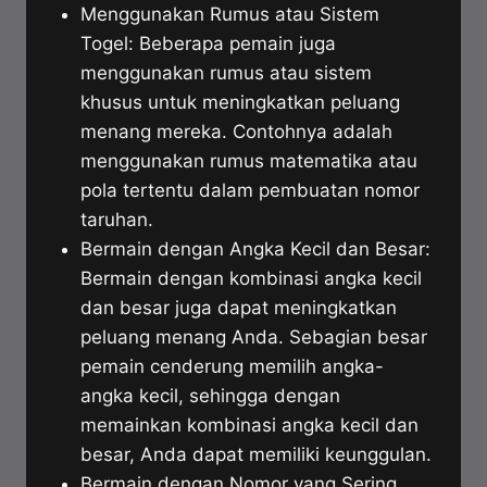
Menggunakan Rumus atau Sistem
Togel: Beberapa pemain juga
menggunakan rumus atau sistem
khusus untuk meningkatkan peluang
menang mereka. Contohnya adalah
menggunakan rumus matematika atau
pola tertentu dalam pembuatan nomor
taruhan.
Bermain dengan Angka Kecil dan Besar:
Bermain dengan kombinasi angka kecil
dan besar juga dapat meningkatkan
peluang menang Anda. Sebagian besar
pemain cenderung memilih angka-
angka kecil, sehingga dengan
memainkan kombinasi angka kecil dan
besar, Anda dapat memiliki keunggulan.
Bermain dengan Nomor yang Sering