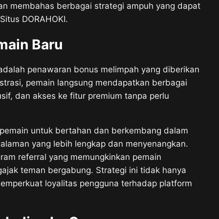
n membahas berbagai strategi ampuh yang dapat
 Situs DORAHOKI.
main Baru
 adalah penawaran bonus melimpah yang diberikan
istrasi, pemain langsung mendapatkan berbagai
usif, dan akses ke fitur premium tanpa perlu
g pemain untuk bertahan dan berkembang dalam
galaman yang lebih lengkap dan menyenangkan.
gram referral yang memungkinkan pemain
k teman bergabung. Strategi ini tidak hanya
emperkuat loyalitas pengguna terhadap platform