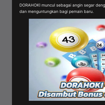
DORAHOKI muncul sebagai angin segar den
dan menguntungkan bagi pemain baru.