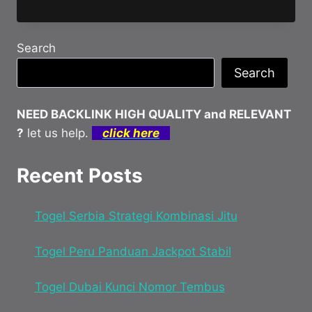
Search
Search
NEED BACKLINK HIGH QUALITY and RELEVANT
?
let us help.
click here
Recent Posts
Togel Serbia Strategi Kombinasi Jitu
Togel Peru Panduan Jackpot Stabil
Togel Dubai Kunci Nomor Tembus