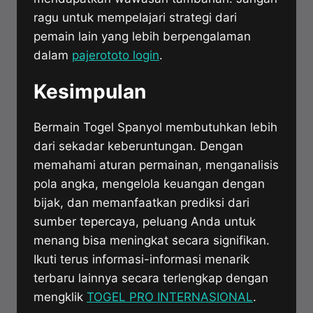
ragu untuk mempelajari strategi dari
pemain lain yang lebih berpengalaman
dalam
pajerototo login
.
Kesimpulan
Bermain Togel Spanyol membutuhkan lebih
dari sekadar keberuntungan. Dengan
memahami aturan permainan, menganalisis
pola angka, mengelola keuangan dengan
bijak, dan memanfaatkan prediksi dari
sumber tepercaya, peluang Anda untuk
menang bisa meningkat secara signifikan.
Ikuti terus informasi-informasi menarik
terbaru lainnya secara terlengkap dengan
mengklik
TOGEL PRO INTERNASIONAL
.