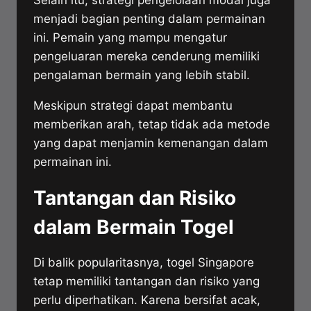
Selain itu, strategi pengelolaan modal juga
menjadi bagian penting dalam permainan
ini. Pemain yang mampu mengatur
pengeluaran mereka cenderung memiliki
pengalaman bermain yang lebih stabil.
Meskipun strategi dapat membantu
memberikan arah, tetap tidak ada metode
yang dapat menjamin kemenangan dalam
permainan ini.
Tantangan dan Risiko
dalam Bermain Togel
Di balik popularitasnya, togel Singapore
tetap memiliki tantangan dan risiko yang
perlu diperhatikan. Karena bersifat acak,