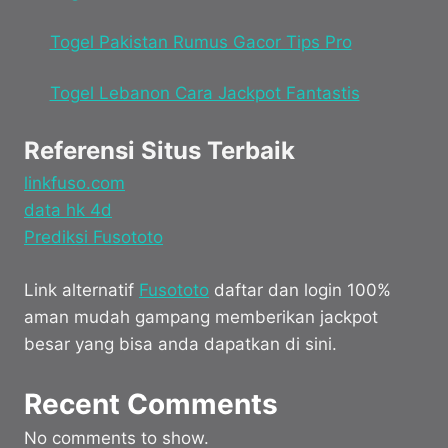
Togel Pakistan Rumus Gacor Tips Pro
Togel Lebanon Cara Jackpot Fantastis
Referensi Situs Terbaik
linkfuso.com
data hk 4d
Prediksi Fusototo
Link alternatif
Fusototo
daftar dan login 100%
aman mudah gampang memberikan jackpot
besar yang bisa anda dapatkan di sini.
Recent Comments
No comments to show.