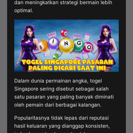
dan meningkatkan strategi bermain lebih
optimal.
Dalam dunia permainan angka, togel
Singapore sering disebut sebagai salah
satu pasaran yang paling banyak diminati
oleh pemain dari berbagai kalangan.
Popularitasnya tidak lepas dari reputasi
hasil keluaran yang dianggap konsisten,