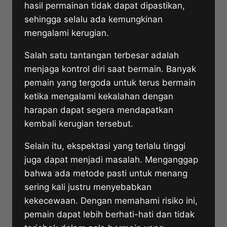
hasil permainan tidak dapat dipastikan,
sehingga selalu ada kemungkinan
mengalami kerugian.
Salah satu tantangan terbesar adalah
menjaga kontrol diri saat bermain. Banyak
pemain yang tergoda untuk terus bermain
ketika mengalami kekalahan dengan
harapan dapat segera mendapatkan
kembali kerugian tersebut.
Selain itu, ekspektasi yang terlalu tinggi
juga dapat menjadi masalah. Menganggap
bahwa ada metode pasti untuk menang
sering kali justru menyebabkan
kekecewaan. Dengan memahami risiko ini,
pemain dapat lebih berhati-hati dan tidak