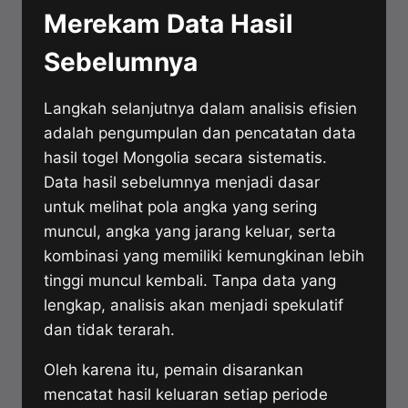
Merekam Data Hasil
Sebelumnya
Langkah selanjutnya dalam analisis efisien
adalah pengumpulan dan pencatatan data
hasil togel Mongolia secara sistematis.
Data hasil sebelumnya menjadi dasar
untuk melihat pola angka yang sering
muncul, angka yang jarang keluar, serta
kombinasi yang memiliki kemungkinan lebih
tinggi muncul kembali. Tanpa data yang
lengkap, analisis akan menjadi spekulatif
dan tidak terarah.
Oleh karena itu, pemain disarankan
mencatat hasil keluaran setiap periode