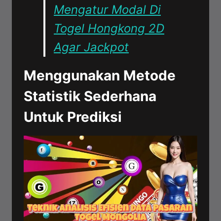
Mengatur Modal Di
Togel Hongkong 2D
Agar Jackpot
Menggunakan Metode
Statistik Sederhana
Untuk Prediksi