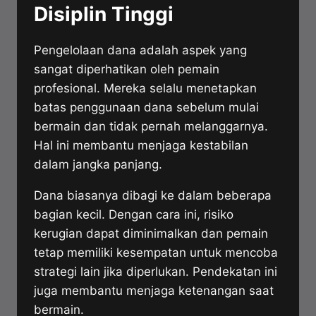
Disiplin Tinggi
Pengelolaan dana adalah aspek yang
sangat diperhatikan oleh pemain
profesional. Mereka selalu menetapkan
batas penggunaan dana sebelum mulai
bermain dan tidak pernah melanggarnya.
Hal ini membantu menjaga kestabilan
dalam jangka panjang.
Dana biasanya dibagi ke dalam beberapa
bagian kecil. Dengan cara ini, risiko
kerugian dapat diminimalkan dan pemain
tetap memiliki kesempatan untuk mencoba
strategi lain jika diperlukan. Pendekatan ini
juga membantu menjaga ketenangan saat
bermain.