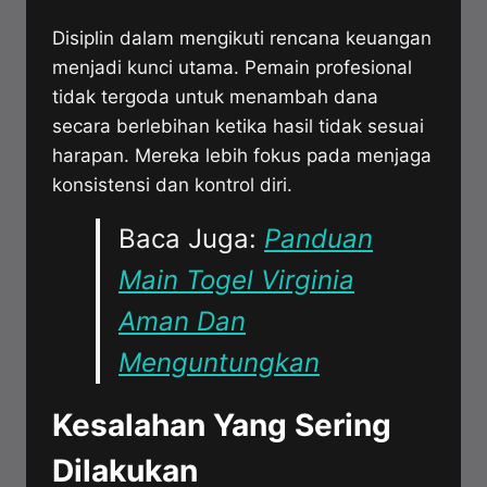
Disiplin dalam mengikuti rencana keuangan
menjadi kunci utama. Pemain profesional
tidak tergoda untuk menambah dana
secara berlebihan ketika hasil tidak sesuai
harapan. Mereka lebih fokus pada menjaga
konsistensi dan kontrol diri.
Baca Juga:
Panduan
Main Togel Virginia
Aman Dan
Menguntungkan
Kesalahan Yang Sering
Dilakukan