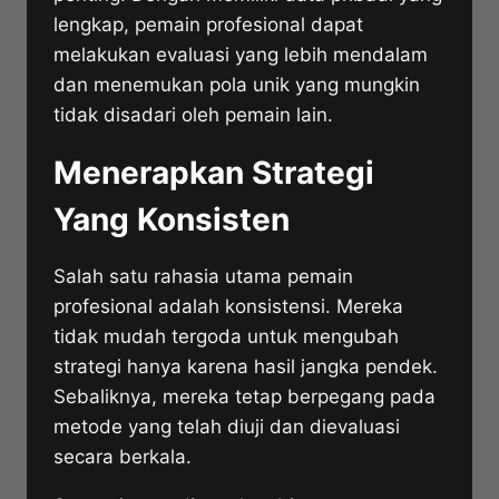
lengkap, pemain profesional dapat
melakukan evaluasi yang lebih mendalam
dan menemukan pola unik yang mungkin
tidak disadari oleh pemain lain.
Menerapkan Strategi
Yang Konsisten
Salah satu rahasia utama pemain
profesional adalah konsistensi. Mereka
tidak mudah tergoda untuk mengubah
strategi hanya karena hasil jangka pendek.
Sebaliknya, mereka tetap berpegang pada
metode yang telah diuji dan dievaluasi
secara berkala.