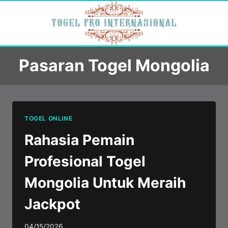
Skip
to
content
Pasaran Togel Mongolia
TOGEL ONLINE
Rahasia Pemain
Profesional Togel
Mongolia Untuk Meraih
Jackpot
04/15/2026