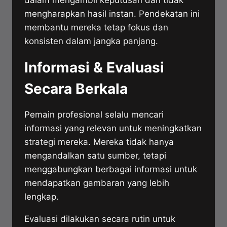
mengharapkan hasil instan. Pendekatan ini
membantu mereka tetap fokus dan
konsisten dalam jangka panjang.
Informasi & Evaluasi
Secara Berkala
Pemain profesional selalu mencari
informasi yang relevan untuk meningkatkan
strategi mereka. Mereka tidak hanya
mengandalkan satu sumber, tetapi
menggabungkan berbagai informasi untuk
mendapatkan gambaran yang lebih
lengkap.
Evaluasi dilakukan secara rutin untuk