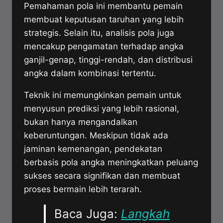
Pemahaman pola ini membantu pemain
membuat keputusan taruhan yang lebih
strategis. Selain itu, analisis pola juga
mencakup pengamatan terhadap angka
ganjil-genap, tinggi-rendah, dan distribusi
angka dalam kombinasi tertentu.
Teknik ini memungkinkan pemain untuk
menyusun prediksi yang lebih rasional,
bukan hanya mengandalkan
keberuntungan. Meskipun tidak ada
jaminan kemenangan, pendekatan
berbasis pola angka meningkatkan peluang
sukses secara signifikan dan membuat
proses bermain lebih terarah.
Baca Juga:
Langkah