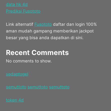
data hk 4d
Prediksi Fusototo
Link alternatif
Fusototo
daftar dan login 100%
aman mudah gampang memberikan jackpot
besar yang bisa anda dapatkan di sini.
Recent Comments
No comments to show.
sedaptogel
semuttoto
semuttoto
semuttoto
token 4d