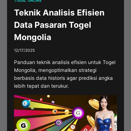
TOGEL ONLINE
Teknik Analisis Efisien
Data Pasaran Togel
Mongolia
12/17/2025
Panduan teknik analisis efisien untuk Togel
Mongolia, mengoptimalkan strategi
berbasis data historis agar prediksi angka
lebih tepat dan terukur.