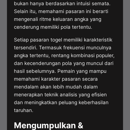
bukan hanya berdasarkan intuisi semata.
Selain itu, memahami pasaran ini berarti
mengenali ritme keluaran angka yang
cenderung memiliki pola tertentu.
Setiap pasaran togel memiliki karakteristik
tersendiri. Termasuk frekuensi munculnya
angka tertentu, rentang kombinasi populer,
dan kecenderungan pola yang muncul dari
hasil sebelumnya. Pemain yang mampu
memahami karakter pasaran secara
mendalam akan lebih mudah dalam
menerapkan teknik analisis yang efisien
dan meningkatkan peluang keberhasilan
taruhan.
Mengumpulkan &