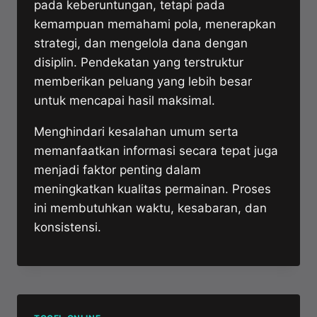
pada keberuntungan, tetapi pada
kemampuan memahami pola, menerapkan
strategi, dan mengelola dana dengan
disiplin. Pendekatan yang terstruktur
memberikan peluang yang lebih besar
untuk mencapai hasil maksimal.
Menghindari kesalahan umum serta
memanfaatkan informasi secara tepat juga
menjadi faktor penting dalam
meningkatkan kualitas permainan. Proses
ini membutuhkan waktu, kesabaran, dan
konsistensi.