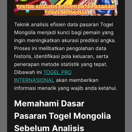
Teknik analisis efisien data pasaran Togel
Mongolia menjadi kunci bagi pemain yang
ingin meningkatkan akurasi prediksi angka.
Proses ini melibatkan pengolahan data
historis, identifikasi pola keluaran, serta
penerapan metode statistik yang tepat.
Dibawah ini
TOGEL PRO
INTERNASIONAL
akan memberikan
informasi menarik yang wajib anda ketahui.
Memahami Dasar
Pasaran Togel Mongolia
Sebelum Analisis