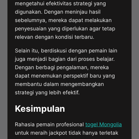
mengetahui efektivitas strategi yang
digunakan. Dengan meninjau hasil
sebelumnya, mereka dapat melakukan
penyesuaian yang diperlukan agar tetap
relevan dengan kondisi terbaru.
Selain itu, berdiskusi dengan pemain lain
juga menjadi bagian dari proses belajar.
Dengan berbagi pengalaman, mereka
dapat menemukan perspektif baru yang
membantu dalam mengembangkan
strategi yang lebih efektif.
Kesimpulan
Rahasia pemain profesional
togel Mongolia
untuk meraih jackpot tidak hanya terletak