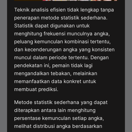
Teknik analisis efisien tidak lengkap tanpa
penerapan metode statistik sederhana.
Statistik dapat digunakan untuk
menghitung frekuensi munculnya angka,
peluang kemunculan kombinasi tertentu,
dan kecenderungan angka yang konsisten
muncul dalam periode tertentu. Dengan
pendekatan ini, pemain tidak lagi
mengandalkan tebakan, melainkan
memanfaatkan data konkret untuk
membuat prediksi.
Metode statistik sederhana yang dapat
diterapkan antara lain menghitung
persentase kemunculan setiap angka,
melihat distribusi angka berdasarkan