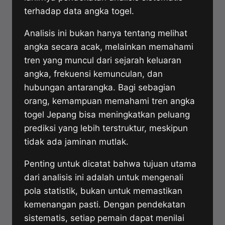
terhadap data angka togel.
Analisis ini bukan hanya tentang melihat
angka secara acak, melainkan memahami
tren yang muncul dari sejarah keluaran
angka, frekuensi kemunculan, dan
hubungan antarangka. Bagi sebagian
orang, kemampuan memahami tren angka
togel Jepang bisa meningkatkan peluang
prediksi yang lebih terstruktur, meskipun
tidak ada jaminan mutlak.
Penting untuk dicatat bahwa tujuan utama
dari analisis ini adalah untuk mengenali
pola statistik, bukan untuk memastikan
kemenangan pasti. Dengan pendekatan
sistematis, setiap pemain dapat menilai