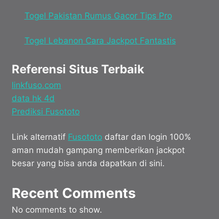
Togel Pakistan Rumus Gacor Tips Pro
Togel Lebanon Cara Jackpot Fantastis
Referensi Situs Terbaik
linkfuso.com
data hk 4d
Prediksi Fusototo
Link alternatif
Fusototo
daftar dan login 100%
aman mudah gampang memberikan jackpot
besar yang bisa anda dapatkan di sini.
Recent Comments
No comments to show.