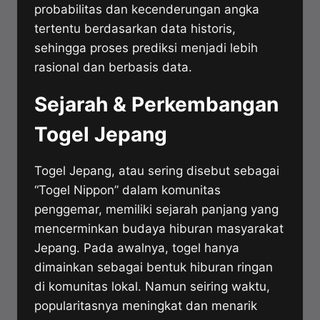
probabilitas dan kecenderungan angka
tertentu berdasarkan data historis,
sehingga proses prediksi menjadi lebih
rasional dan berbasis data.
Sejarah & Perkembangan
Togel Jepang
Togel Jepang, atau sering disebut sebagai
“Togel Nippon” dalam komunitas
penggemar, memiliki sejarah panjang yang
mencerminkan budaya hiburan masyarakat
Jepang. Pada awalnya, togel hanya
dimainkan sebagai bentuk hiburan ringan
di komunitas lokal. Namun seiring waktu,
popularitasnya meningkat dan menarik