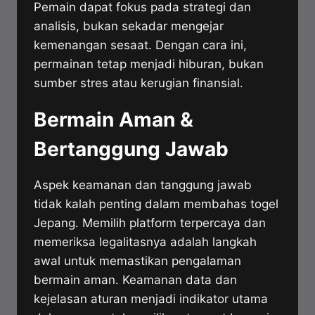
Pemain dapat fokus pada strategi dan
analisis, bukan sekadar mengejar
kemenangan sesaat. Dengan cara ini,
permainan tetap menjadi hiburan, bukan
sumber stres atau kerugian finansial.
Bermain Aman &
Bertanggung Jawab
Aspek keamanan dan tanggung jawab
tidak kalah penting dalam membahas togel
Jepang. Memilih platform terpercaya dan
memeriksa legalitasnya adalah langkah
awal untuk memastikan pengalaman
bermain aman. Keamanan data dan
kejelasan aturan menjadi indikator utama