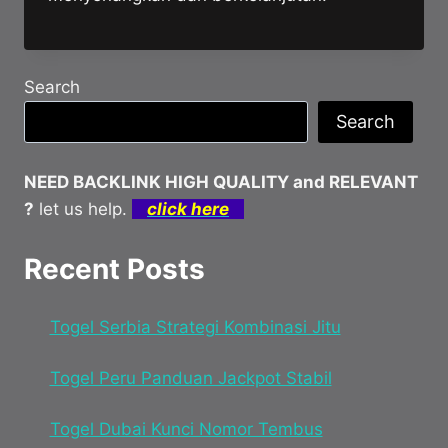
Search
Search
NEED BACKLINK HIGH QUALITY and RELEVANT
?
let us help.
click here
Recent Posts
Togel Serbia Strategi Kombinasi Jitu
Togel Peru Panduan Jackpot Stabil
Togel Dubai Kunci Nomor Tembus