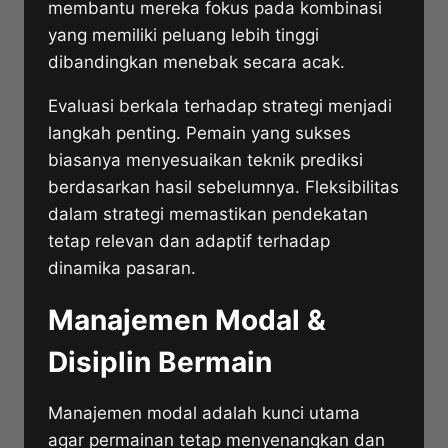
membantu mereka fokus pada kombinasi
yang memiliki peluang lebih tinggi
dibandingkan menebak secara acak.
Evaluasi berkala terhadap strategi menjadi
langkah penting. Pemain yang sukses
biasanya menyesuaikan teknik prediksi
berdasarkan hasil sebelumnya. Fleksibilitas
dalam strategi memastikan pendekatan
tetap relevan dan adaptif terhadap
dinamika pasaran.
Manajemen Modal &
Disiplin Bermain
Manajemen modal adalah kunci utama
agar permainan tetap menyenangkan dan