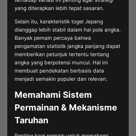
yang diterapkan lebih tepat sasaran.
Selain itu, karakteristik togel Jepang
dianggap lebih stabil dalam hal pola angka.
Banyak pemain percaya bahwa
pengamatan statistik jangka panjang dapat
memberikan petunjuk tertentu tentang
angka yang berpotensi muncul. Hal ini
membuat pendekatan berbasis data
menjadi semakin populer dan relevan.
Memahami Sistem
Permainan & Mekanisme
Taruhan
Penting bagi pemain untuk memahami