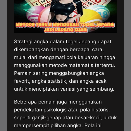
Strategi angka dalam togel Jepang dapat
dikembangkan dengan berbagai cara,
mulai dari mengamati pola keluaran hingga
menggunakan metode matematis tertentu.
Pemain sering menggabungkan angka
favorit, angka statistik, dan angka acak
untuk menciptakan variasi yang seimbang.
Beberapa pemain juga menggunakan
pendekatan psikologis atau pola historis,
seperti ganjil-genap atau besar-kecil, untuk
mempersempit pilihan angka. Pola ini