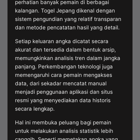
perhatian banyak pemain di berbagai
kalangan. Togel Jepang dikenal dengan
sistem pengundian yang relatif transparan
dan metode pencatatan hasil yang detail.
Setiap keluaran angka dicatat secara
akurat dan tersedia dalam bentuk arsip,
memungkinkan analisis tren dalam jangka
panjang. Perkembangan teknologi juga
memengaruhi cara pemain mengakses
data, dari sekadar mencatat manual
menjadi penggunaan aplikasi dan situs
resmi yang menyediakan data historis
secara lengkap.
Hal ini membuka peluang bagi pemain
untuk melakukan analisis statistik lebih
canggih. Seperti memetakan angka yang