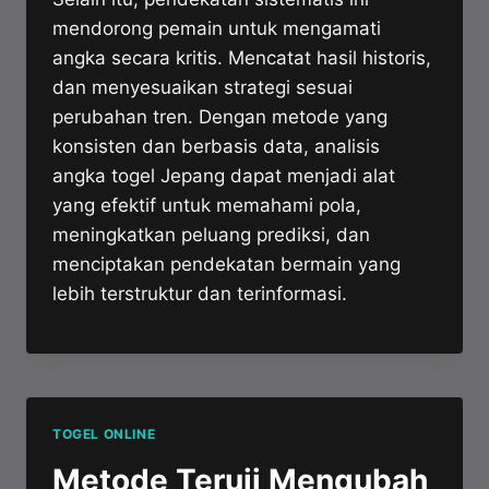
mendorong pemain untuk mengamati
angka secara kritis. Mencatat hasil historis,
dan menyesuaikan strategi sesuai
perubahan tren. Dengan metode yang
konsisten dan berbasis data, analisis
angka togel Jepang dapat menjadi alat
yang efektif untuk memahami pola,
meningkatkan peluang prediksi, dan
menciptakan pendekatan bermain yang
lebih terstruktur dan terinformasi.
TOGEL ONLINE
Metode Teruji Mengubah