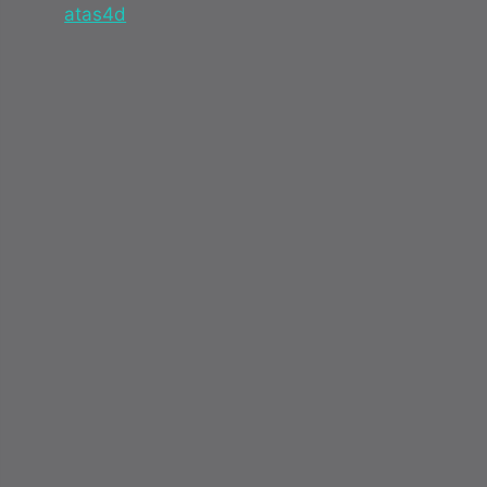
atas4d