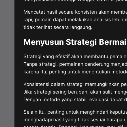
Mencatat hasil secara konsisten akan memb
rapi, pemain dapat melakukan analisis leb
tidak terlihat secara langsung.
Menyusun Strategi Bermain
Strategi yang efektif akan membantu pemain 
Tanpa strategi, permainan cenderung menjadi 
karena itu, penting untuk menentukan metod
Konsistensi dalam strategi memungkinkan pem
Jika strategi sering berubah, akan sulit men
Dengan metode yang stabil, evaluasi dapat di
Selain itu, penting untuk menghindari keputu
menghadapi hasil yang tidak sesuai harapan