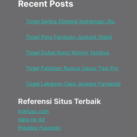
Recent Posts
Togel Serbia Strategi Kombinasi Jitu
Togel Peru Panduan Jackpot Stabil
Togel Dubai Kunci Nomor Tembus
Togel Pakistan Rumus Gacor Tips Pro
Togel Lebanon Cara Jackpot Fantastis
Referensi Situs Terbaik
linkfuso.com
data hk 4d
Prediksi Fusototo