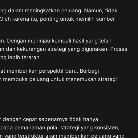
ting dalam meningkatkan peluang. Namun, tidak
 Oleh karena itu, penting untuk memilih sumber
an. Dengan meninjau kembali hasil yang telah
an dan kekurangan strategi yang digunakan. Proses
g lebih terarah.
pat memberikan perspektif baru. Berbagi
 membuka peluang untuk menemukan strategi
 dengan cepat sebenarnya tidak hanya
 pada pemahaman pola, strategi yang konsisten,
n yang terstruktur akan memberikan peluang yang