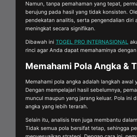
Namun, tanpa pemahaman yang tepat, permain
berujung pada hasil yang tidak konsisten. Ole
pendekatan analitis, serta pengendalian diri
meningkat secara signifikan.
Dibawah ini
TOGEL PRO INTERNASIONAL
aka
rinci agar Anda dapat memahaminya dengan
Memahami Pola Angka & Tr
Memahami pola angka adalah langkah awal y
Dengan mempelajari hasil sebelumnya, pema
muncul maupun yang jarang keluar. Pola ini
angka yang lebih terarah.
Selain itu, analisis tren juga membantu dala
Tidak semua pola bersifat tetap, sehingga p
menyesuaikan strategi. Dengan cara ini, pema