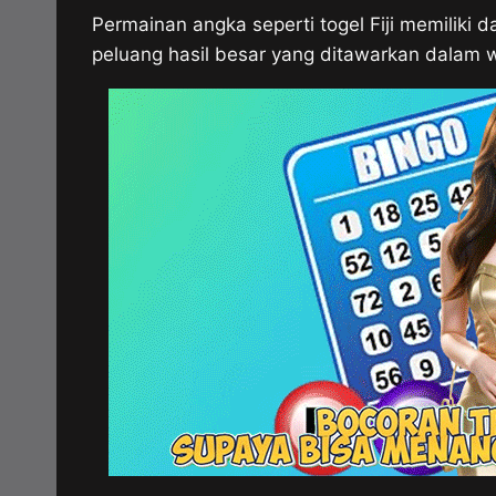
Permainan angka seperti togel Fiji memiliki d
peluang hasil besar yang ditawarkan dalam wa