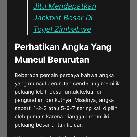
Jitu Mendapatkan
Jackpot Besar Di
Togel Zimbabwe
Perhatikan Angka Yang
Muncul Berurutan
Beberapa pemain percaya bahwa angka
yang muncul berurutan cenderung memiliki
peluang lebih besar untuk keluar di
pengundian berikutnya. Misalnya, angka
seperti 1-2-3 atau 5-6-7 sering kali dipilih
oleh pemain karena dianggap memiliki
peluang besar untuk keluar.