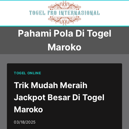
Skip
to
content
Pahami Pola Di Togel
Maroko
TOGEL ONLINE
Trik Mudah Meraih
Jackpot Besar Di Togel
Maroko
03/18/2025