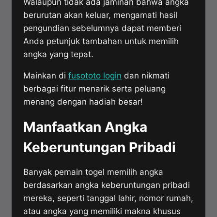
Walaupun tidak ada jaminan bahwa angka
berurutan akan keluar, mengamati hasil
pengundian sebelumnya dapat memberi
Anda petunjuk tambahan untuk memilih
angka yang tepat.
Mainkan di
fusototo login
dan nikmati
berbagai fitur menarik serta peluang
menang dengan hadiah besar!
Manfaatkan Angka
Keberuntungan Pribadi
Banyak pemain togel memilih angka
berdasarkan angka keberuntungan pribadi
mereka, seperti tanggal lahir, nomor rumah,
atau angka yang memiliki makna khusus