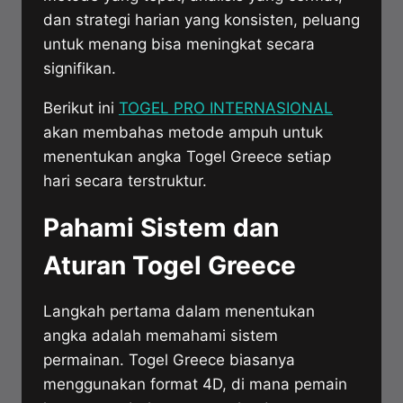
dan strategi harian yang konsisten, peluang
untuk menang bisa meningkat secara
signifikan.
Berikut ini
TOGEL PRO INTERNASIONAL
akan membahas metode ampuh untuk
menentukan angka Togel Greece setiap
hari secara terstruktur.
Pahami Sistem dan
Aturan Togel Greece
Langkah pertama dalam menentukan
angka adalah memahami sistem
permainan. Togel Greece biasanya
menggunakan format 4D, di mana pemain