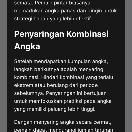
semata. Pemain pintar biasanya
memadukan angka panas dan dingin untuk
strategi harian yang lebih efektif.
Penyaringan Kombinasi
Angka
Setelah mendapatkan kumpulan angka,
langkah berikutnya adalah menyaring
kombinasi. Hindari kombinasi yang terlalu
ekstrem atau berulang dari periode
sebelumnya. Penyaringan ini bertujuan
untuk memfokuskan prediksi pada angka
yang memiliki peluang lebih tinggi.
Dengan menyaring angka secara cermat,
pemain dapat mengurangi jumlah taruhan