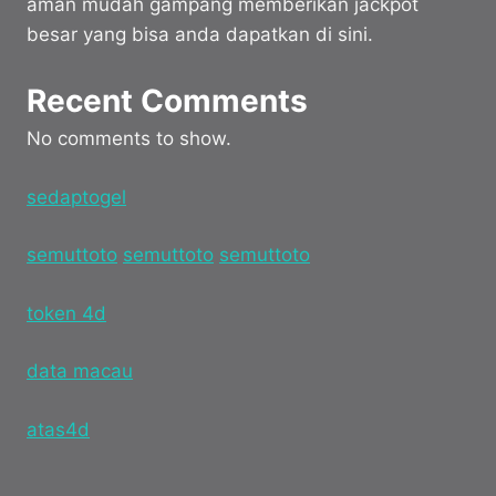
aman mudah gampang memberikan jackpot
besar yang bisa anda dapatkan di sini.
Recent Comments
No comments to show.
sedaptogel
semuttoto
semuttoto
semuttoto
token 4d
data macau
atas4d