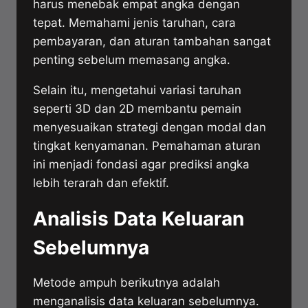
harus menebak empat angka dengan
tepat. Memahami jenis taruhan, cara
pembayaran, dan aturan tambahan sangat
penting sebelum memasang angka.
Selain itu, mengetahui variasi taruhan
seperti 3D dan 2D membantu pemain
menyesuaikan strategi dengan modal dan
tingkat kenyamanan. Pemahaman aturan
ini menjadi fondasi agar prediksi angka
lebih terarah dan efektif.
Analisis Data Keluaran
Sebelumnya
Metode ampuh berikutnya adalah
menganalisis data keluaran sebelumnya.