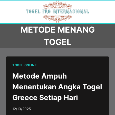
Skip
to
content
METODE MENANG
TOGEL
TOGEL ONLINE
Metode Ampuh
Menentukan Angka Togel
Greece Setiap Hari
12/13/2025