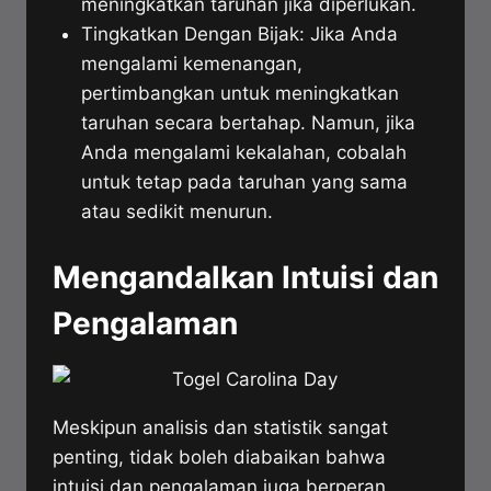
meningkatkan taruhan jika diperlukan.
Tingkatkan Dengan Bijak: Jika Anda
mengalami kemenangan,
pertimbangkan untuk meningkatkan
taruhan secara bertahap. Namun, jika
Anda mengalami kekalahan, cobalah
untuk tetap pada taruhan yang sama
atau sedikit menurun.
Mengandalkan Intuisi dan
Pengalaman
Meskipun analisis dan statistik sangat
penting, tidak boleh diabaikan bahwa
intuisi dan pengalaman juga berperan