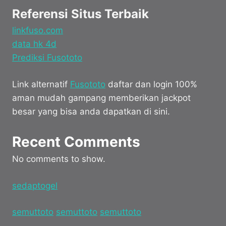
Referensi Situs Terbaik
linkfuso.com
data hk 4d
Prediksi Fusototo
Link alternatif
Fusototo
daftar dan login 100%
aman mudah gampang memberikan jackpot
besar yang bisa anda dapatkan di sini.
Recent Comments
No comments to show.
sedaptogel
semuttoto
semuttoto
semuttoto