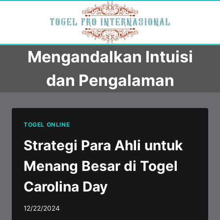
Skip
to
content
Mengandalkan Intuisi
dan Pengalaman
TOGEL ONLINE
Strategi Para Ahli untuk
Menang Besar di Togel
Carolina Day
12/22/2024