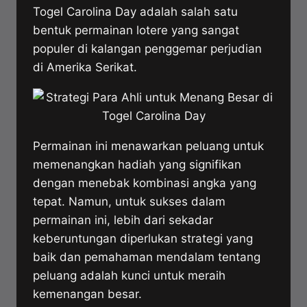
Togel Carolina Day adalah salah satu
bentuk permainan lotere yang sangat
populer di kalangan penggemar perjudian
di Amerika Serikat.
Permainan ini menawarkan peluang untuk
memenangkan hadiah yang signifikan
dengan menebak kombinasi angka yang
tepat. Namun, untuk sukses dalam
permainan ini, lebih dari sekadar
keberuntungan diperlukan strategi yang
baik dan pemahaman mendalam tentang
peluang adalah kunci untuk meraih
kemenangan besar.