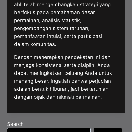
ahli telah mengembangkan strategi yang
berfokus pada pemahaman dasar
permainan, analisis statistik,
pengembangan sistem taruhan,
pemanfaatan intuisi, serta partisipasi
dalam komunitas.
​Dengan menerapkan pendekatan ini dan
menjaga konsistensi serta disiplin, Anda
dapat meningkatkan peluang Anda untuk
menang besar.​ Ingatlah bahwa perjudian
adalah bentuk hiburan, jadi bertaruhlah
dengan bijak dan nikmati permainan.
Search