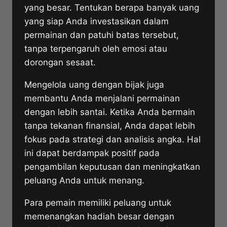
yang besar. Tentukan berapa banyak uang
yang siap Anda investasikan dalam
permainan dan patuhi batas tersebut,
tanpa terpengaruh oleh emosi atau
dorongan sesaat.
Mengelola uang dengan bijak juga
membantu Anda menjalani permainan
dengan lebih santai. Ketika Anda bermain
tanpa tekanan finansial, Anda dapat lebih
fokus pada strategi dan analisis angka. Hal
ini dapat berdampak positif pada
pengambilan keputusan dan meningkatkan
peluang Anda untuk menang.
Para pemain memiliki peluang untuk
memenangkan hadiah besar dengan