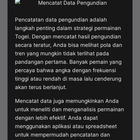
Pencatatan data pengundian adalah
langkah penting dalam strategi permainan
Togel. Dengan mencatat hasil pengundian
secara teratur, Anda bisa melihat pola dan
tren yang mungkin tidak terlihat pada
pandangan pertama. Banyak pemain yang
percaya bahwa angka dengan frekuensi
tinggi atau rendah di masa lalu cenderung
akan terus berlanjut.
Mencatat data juga memungkinkan Anda
untuk meneliti dan menganalisis permainan
dengan lebih efektif. Anda dapat
menggunakan aplikasi atau spreadsheet
untuk mempermudah pencatatan dan