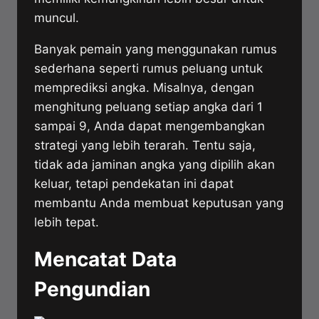
muncul.
Banyak pemain yang menggunakan rumus
sederhana seperti rumus peluang untuk
memprediksi angka. Misalnya, dengan
menghitung peluang setiap angka dari 1
sampai 9, Anda dapat mengembangkan
strategi yang lebih terarah. Tentu saja,
tidak ada jaminan angka yang dipilih akan
keluar, tetapi pendekatan ini dapat
membantu Anda membuat keputusan yang
lebih tepat.
Mencatat Data
Pengundian