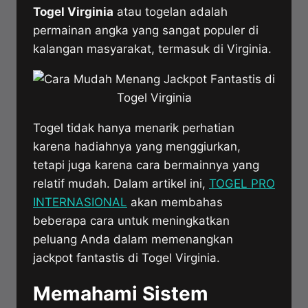
Togel Virginia
atau togelan adalah
permainan angka yang sangat populer di
kalangan masyarakat, termasuk di Virginia.
Togel tidak hanya menarik perhatian
karena hadiahnya yang menggiurkan,
tetapi juga karena cara bermainnya yang
relatif mudah. Dalam artikel ini,
TOGEL PRO
INTERNASIONAL
akan membahas
beberapa cara untuk meningkatkan
peluang Anda dalam memenangkan
jackpot fantastis di Togel Virginia.
Memahami Sistem