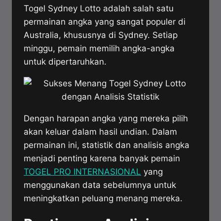
Togel Sydney Lotto adalah salah satu
permainan angka yang sangat populer di
Australia, khususnya di Sydney. Setiap
minggu, pemain memilih angka-angka
untuk dipertaruhkan.
Dengan harapan angka yang mereka pilih
akan keluar dalam hasil undian. Dalam
permainan ini, statistik dan analisis angka
menjadi penting karena banyak pemain
TOGEL PRO INTERNASIONAL
yang
menggunakan data sebelumnya untuk
meningkatkan peluang menang mereka.