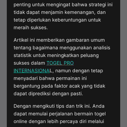
penting untuk mengingat bahwa strategi ini
tidak dapat menjamin kemenangan, dan
tetap diperlukan keberuntungan untuk
meraih sukses.
Artikel ini memberikan gambaran umum
tentang bagaimana menggunakan analisis
statistik untuk meningkatkan peluang
sukses dalam
TOGEL PRO
INTERNASIONA
L, namun dengan tetap
menyadari bahwa permainan ini
bergantung pada faktor acak yang tidak
dapat diprediksi dengan pasti.
Dengan mengikuti tips dan trik ini. Anda
dapat memulai perjalanan bermain togel
online dengan lebih percaya diri melalui