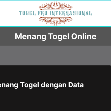
Menang Togel Online
enang Togel dengan Data