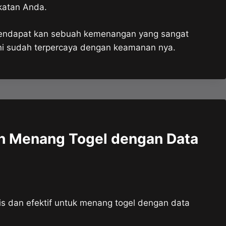
katan Anda.
 mendapat kan sebuah kemenangan yang sangat
ini sudah terpercaya dengan keamanan nya.
 Menang Togel dengan Data
is dan efektif untuk menang togel dengan data