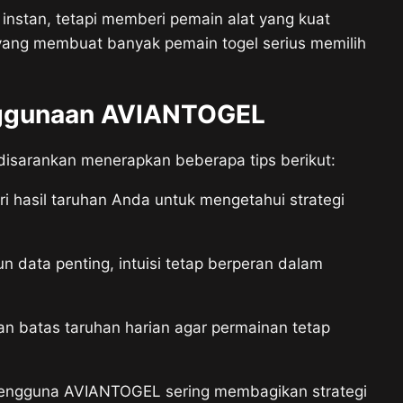
nstan, tetapi memberi pemain alat yang kuat
yang membuat banyak pemain togel serius memilih
ggunaan AVIANTOGEL
isarankan menerapkan beberapa tips berikut:
ri hasil taruhan Anda untuk mengetahui strategi
 data penting, intuisi tetap berperan dalam
an batas taruhan harian agar permainan tetap
engguna AVIANTOGEL sering membagikan strategi