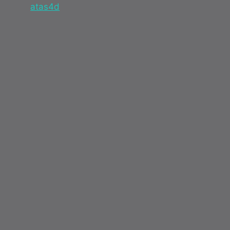
atas4d