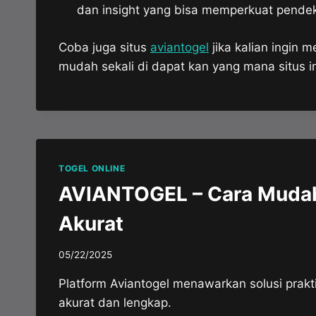
dan insight yang bisa memperkuat pende
Coba juga situs
aviantogel
jika kalian ingin
mudah sekali di dapat kan yang mana situs 
TOGEL ONLINE
AVIANTOGEL – Cara Mudah
Akurat
05/22/2025
Platform Aviantogel menawarkan solusi prakt
akurat dan lengkap.