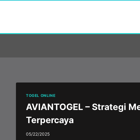
Skip
to
content
TOGEL ONLINE
AVIANTOGEL – Strategi M
Terpercaya
05/22/2025