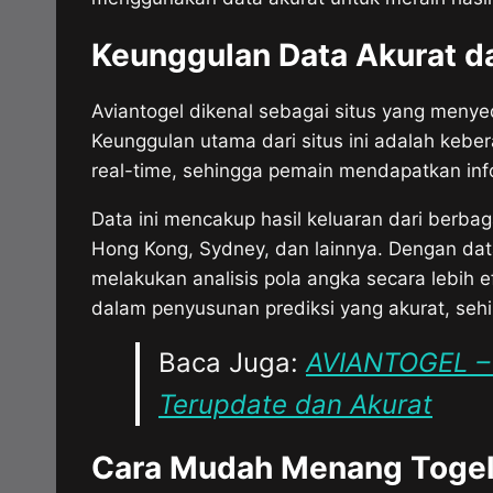
Keunggulan Data Akurat da
Aviantogel dikenal sebagai situs yang menyed
Keunggulan utama dari situs ini adalah kebe
real-time, sehingga pemain mendapatkan inf
Data ini mencakup hasil keluaran dari berbaga
Hong Kong, Sydney, dan lainnya. Dengan dat
melakukan analisis pola angka secara lebih e
dalam penyusunan prediksi yang akurat, se
Baca Juga:
AVIANTOGEL – A
Terupdate dan Akurat
Cara Mudah Menang Togel 