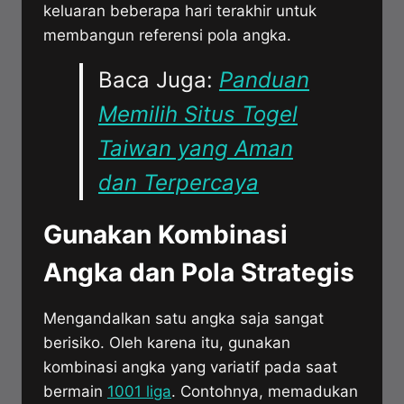
keluaran beberapa hari terakhir untuk
membangun referensi pola angka.
Baca Juga:
Panduan
Memilih Situs Togel
Taiwan yang Aman
dan Terpercaya
Gunakan Kombinasi
Angka dan Pola Strategis
Mengandalkan satu angka saja sangat
berisiko. Oleh karena itu, gunakan
kombinasi angka yang variatif pada saat
bermain
1001 liga
. Contohnya, memadukan