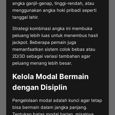
angka ganjil-genap, tinggi-rendah, atau
menggunakan angka hoki pribadi seperti
tanggal lahir.
Strategi kombinasi angka ini membuka
peluang lebih luas untuk menembus hasil
jackpot. Beberapa pemain juga
memanfaatkan sistem colok bebas atau
2D/3D sebagai variasi tambahan agar
peluang menang lebih besar.
Kelola Modal Bermain
dengan Disiplin
Pengelolaan modal adalah kunci agar tetap
bisa bermain dalam jangka panjang.
Tentukan batas modal harian, misalnya