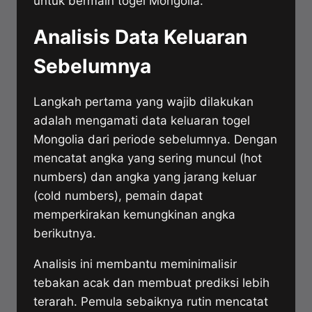
untuk bermain togel Mongolia.
Analisis Data Keluaran
Sebelumnya
Langkah pertama yang wajib dilakukan
adalah mengamati data keluaran togel
Mongolia dari periode sebelumnya. Dengan
mencatat angka yang sering muncul (hot
numbers) dan angka yang jarang keluar
(cold numbers), pemain dapat
memperkirakan kemungkinan angka
berikutnya.
Analisis ini membantu meminimalisir
tebakan acak dan membuat prediksi lebih
terarah. Pemula sebaiknya rutin mencatat