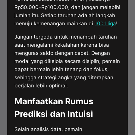
Rp50.000–Rp100.000, dan jangan melebihi
jumlah itu. Setiap taruhan adalah langkah
menuju kemenangan mainkan di
1001 liga
!
Jangan tergoda untuk menambah taruhan
saat mengalami kekalahan karena bisa
menguras saldo dengan cepat. Dengan
modal yang dikelola secara disiplin, pemain
dapat bermain lebih tenang dan fokus,
sehingga strategi angka yang diterapkan
berjalan lebih optimal.
Manfaatkan Rumus
Prediksi dan Intuisi
Selain analisis data, pemain