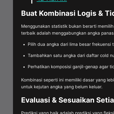
Buat Kombinasi Logis & Ti
Menggunakan statistik bukan berarti memilih
terbaik adalah menggabungkan angka panas 
Pilih dua angka dari lima besar frekuensi t
Tambahkan satu angka dari daftar cold n
Perhatikan komposisi ganjil-genap agar ti
Kombinasi seperti ini memiliki dasar yang leb
untuk kejutan angka yang belum keluar.
Evaluasi & Sesuaikan Setia
Prediksi yang baik adalah prediksi yang fleks