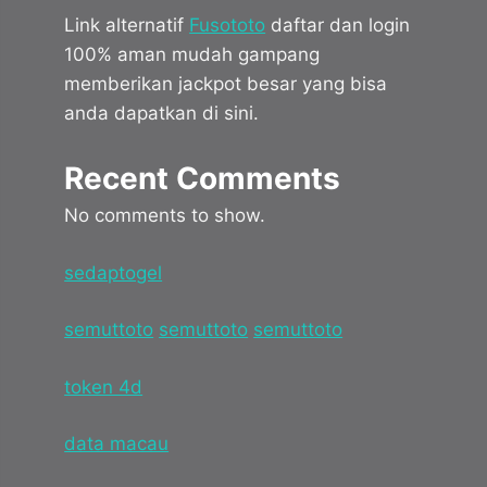
Link alternatif
Fusototo
daftar dan login
100% aman mudah gampang
memberikan jackpot besar yang bisa
anda dapatkan di sini.
Recent Comments
No comments to show.
sedaptogel
semuttoto
semuttoto
semuttoto
token 4d
data macau