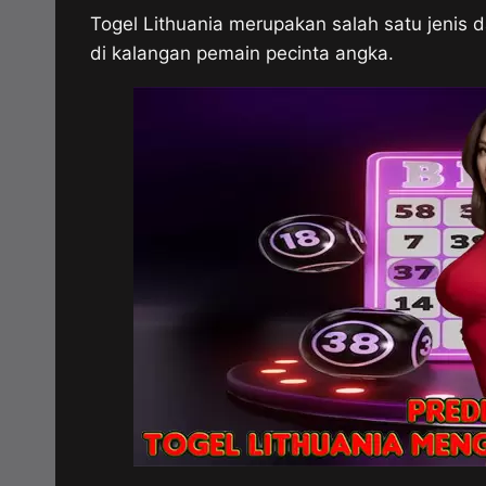
Togel Lithuania merupakan salah satu jenis 
di kalangan pemain pecinta angka.