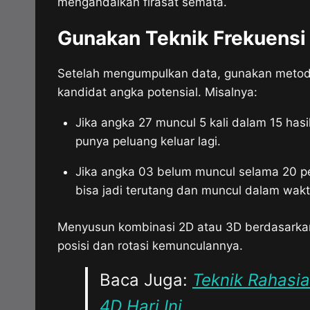
mengandalkan firasat semata.
Gunakan Teknik Frekuensi
Setelah mengumpulkan data, gunakan metod
kandidat angka potensial. Misalnya:
Jika angka 27 muncul 5 kali dalam 15 has
punya peluang keluar lagi.
Jika angka 03 belum muncul selama 20 pe
bisa jadi terutang dan muncul dalam wakt
Menyusun kombinasi 2D atau 3D berdasarka
posisi dan rotasi kemunculannya.
Baca Juga:
Teknik Rahasia
4D Hari Ini