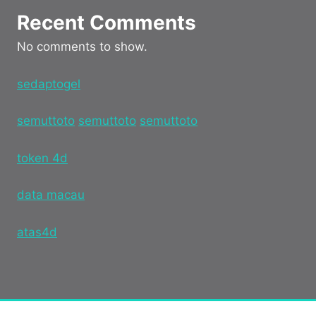
Recent Comments
No comments to show.
sedaptogel
semuttoto
semuttoto
semuttoto
token 4d
data macau
atas4d