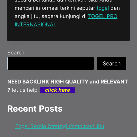
mencari informasi terkini seputar
togel
dan
angka jitu, segera kunjungi di
TOGEL PRO
INTERNASIONAL
.
Search
Search
NEED BACKLINK HIGH QUALITY and RELEVANT
?
let us help.
click here
Recent Posts
Togel Serbia Strategi Kombinasi Jitu