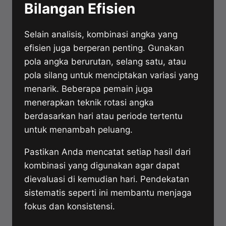
Bilangan Efisien
Selain analisis, kombinasi angka yang
efisien juga berperan penting. Gunakan
pola angka berurutan, selang satu, atau
pola silang untuk menciptakan variasi yang
menarik. Beberapa pemain juga
menerapkan teknik rotasi angka
berdasarkan hari atau periode tertentu
untuk menambah peluang.
Pastikan Anda mencatat setiap hasil dari
kombinasi yang digunakan agar dapat
dievaluasi di kemudian hari. Pendekatan
sistematis seperti ini membantu menjaga
fokus dan konsistensi.