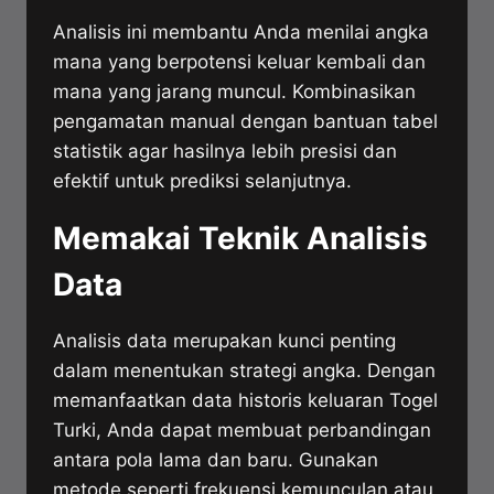
Analisis ini membantu Anda menilai angka
mana yang berpotensi keluar kembali dan
mana yang jarang muncul. Kombinasikan
pengamatan manual dengan bantuan tabel
statistik agar hasilnya lebih presisi dan
efektif untuk prediksi selanjutnya.
Memakai Teknik Analisis
Data
Analisis data merupakan kunci penting
dalam menentukan strategi angka. Dengan
memanfaatkan data historis keluaran Togel
Turki, Anda dapat membuat perbandingan
antara pola lama dan baru. Gunakan
metode seperti frekuensi kemunculan atau