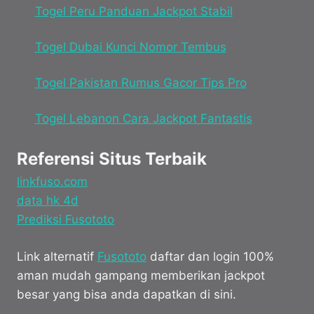
Togel Peru Panduan Jackpot Stabil
Togel Dubai Kunci Nomor Tembus
Togel Pakistan Rumus Gacor Tips Pro
Togel Lebanon Cara Jackpot Fantastis
Referensi Situs Terbaik
linkfuso.com
data hk 4d
Prediksi Fusototo
Link alternatif
Fusototo
daftar dan login 100%
aman mudah gampang memberikan jackpot
besar yang bisa anda dapatkan di sini.