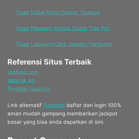
Togel Dubai Kunci Nomor Tembus
Togel Pakistan Rumus Gacor Tips Pro
Togel Lebanon Cara Jackpot Fantastis
Referensi Situs Terbaik
linkfuso.com
data hk 4d
Prediksi Fusototo
Link alternatif
Fusototo
daftar dan login 100%
aman mudah gampang memberikan jackpot
besar yang bisa anda dapatkan di sini.