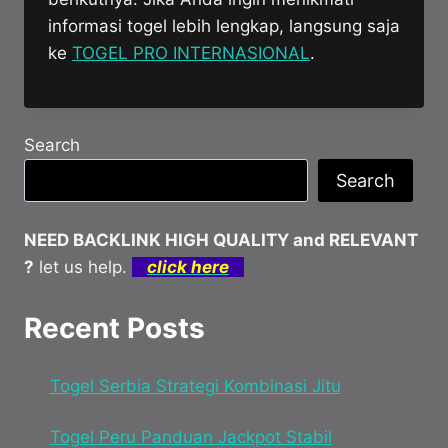
informasi togel lebih lengkap, langsung saja
ke
TOGEL PRO INTERNASIONAL
.
Search
Search
NEED BACKLINK HIGH QUALITY and RELEVANT
?
let us help.
click here
Recent Posts
Togel Serbia Strategi Kombinasi Jitu
Togel Peru Panduan Jackpot Stabil