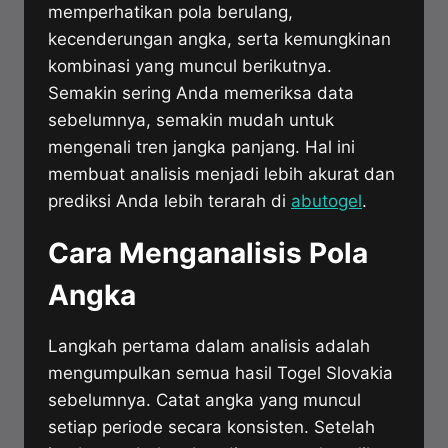
memperhatikan pola berulang,
kecenderungan angka, serta kemungkinan
kombinasi yang muncul berikutnya.
Semakin sering Anda memeriksa data
sebelumnya, semakin mudah untuk
mengenali tren jangka panjang. Hal ini
membuat analisis menjadi lebih akurat dan
prediksi Anda lebih terarah di
abutogel
.
Cara Menganalisis Pola
Angka
Langkah pertama dalam analisis adalah
mengumpulkan semua hasil Togel Slovakia
sebelumnya. Catat angka yang muncul
setiap periode secara konsisten. Setelah