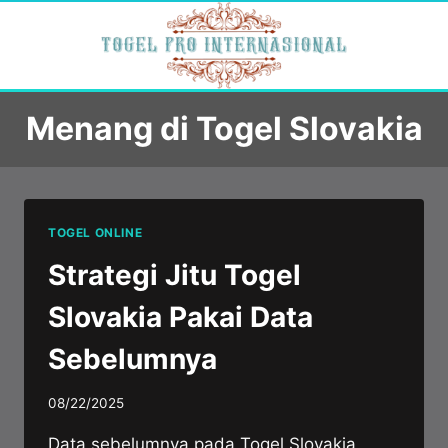
Skip
to
content
Menang di Togel Slovakia
TOGEL ONLINE
Strategi Jitu Togel
Slovakia Pakai Data
Sebelumnya
08/22/2025
Data sebelumnya pada Togel Slovakia