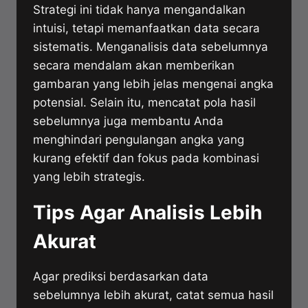
Strategi ini tidak hanya mengandalkan
intuisi, tetapi memanfaatkan data secara
sistematis. Menganalisis data sebelumnya
secara mendalam akan memberikan
gambaran yang lebih jelas mengenai angka
potensial. Selain itu, mencatat pola hasil
sebelumnya juga membantu Anda
menghindari pengulangan angka yang
kurang efektif dan fokus pada kombinasi
yang lebih strategis.
Tips Agar Analisis Lebih
Akurat
Agar prediksi berdasarkan data
sebelumnya lebih akurat, catat semua hasil