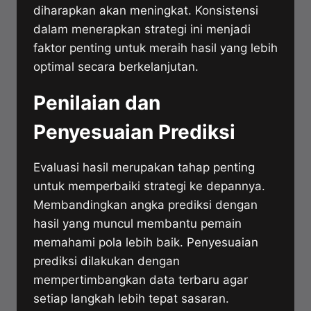
diharapkan akan meningkat. Konsistensi
dalam menerapkan strategi ini menjadi
faktor penting untuk meraih hasil yang lebih
optimal secara berkelanjutan.
Penilaian dan
Penyesuaian Prediksi
Evaluasi hasil merupakan tahap penting
untuk memperbaiki strategi ke depannya.
Membandingkan angka prediksi dengan
hasil yang muncul membantu pemain
memahami pola lebih baik. Penyesuaian
prediksi dilakukan dengan
mempertimbangkan data terbaru agar
setiap langkah lebih tepat sasaran.