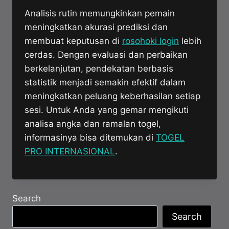
Analisis rutin memungkinkan pemain
meningkatkan akurasi prediksi dan
membuat keputusan di
rosohoki login
lebih
cerdas. Dengan evaluasi dan perbaikan
berkelanjutan, pendekatan berbasis
statistik menjadi semakin efektif dalam
meningkatkan peluang keberhasilan setiap
sesi. Untuk Anda yang gemar mengikuti
analisa angka dan ramalan togel,
informasinya bisa ditemukan di
TOGEL
PRO INTERNASIONAL
.
Search
Search