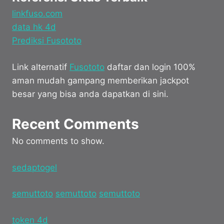
linkfuso.com
data hk 4d
Prediksi Fusototo
Link alternatif
Fusototo
daftar dan login 100%
aman mudah gampang memberikan jackpot
besar yang bisa anda dapatkan di sini.
Recent Comments
No comments to show.
sedaptogel
semuttoto
semuttoto
semuttoto
token 4d