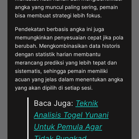
angka yang muncul paling sering, pemain
bisa membuat strategi lebih fokus.
Pendekatan berbasis angka ini juga
memungkinkan penyesuaian cepat jika pola
berubah. Mengkombinasikan data historis
dengan statistik harian membantu
merancang prediksi yang lebih tepat dan
sistematis, sehingga pemain memiliki
acuan yang jelas dalam menentukan angka
yang akan dipilih di setiap sesi.
Baca Juga:
Teknik
Analisis Togel Yunani
Untuk Pemula Agar
Tidak Rungkad