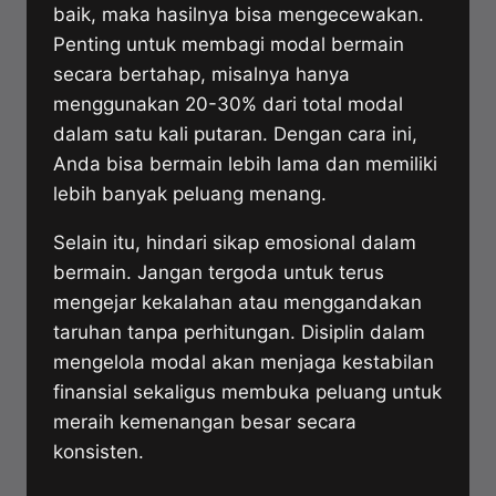
baik, maka hasilnya bisa mengecewakan.
Penting untuk membagi modal bermain
secara bertahap, misalnya hanya
menggunakan 20-30% dari total modal
dalam satu kali putaran. Dengan cara ini,
Anda bisa bermain lebih lama dan memiliki
lebih banyak peluang menang.
Selain itu, hindari sikap emosional dalam
bermain. Jangan tergoda untuk terus
mengejar kekalahan atau menggandakan
taruhan tanpa perhitungan. Disiplin dalam
mengelola modal akan menjaga kestabilan
finansial sekaligus membuka peluang untuk
meraih kemenangan besar secara
konsisten.