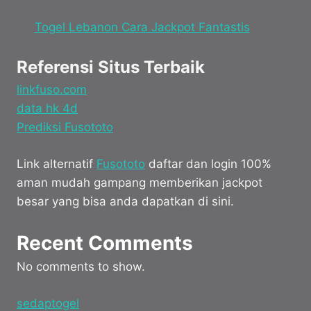
Togel Lebanon Cara Jackpot Fantastis
Referensi Situs Terbaik
linkfuso.com
data hk 4d
Prediksi Fusototo
Link alternatif
Fusototo
daftar dan login 100%
aman mudah gampang memberikan jackpot
besar yang bisa anda dapatkan di sini.
Recent Comments
No comments to show.
sedaptogel