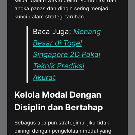
keluar dalam waktu dekat. Kombinasi dari
angka panas dan dingin sering menjadi
kunci dalam strategi taruhan.
Baca Juga:
Menang
Besar di Togel
Singapore 2D Pakai
Teknik Prediksi
Akurat
Kelola Modal Dengan
Disiplin dan Bertahap
Sebagus apa pun strategimu, jika tidak
diiringi dengan pengelolaan modal yang