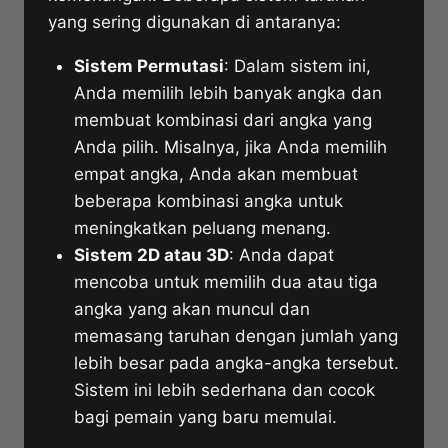
yang sering digunakan di antaranya:
Sistem Permutasi
: Dalam sistem ini,
Anda memilih lebih banyak angka dan
membuat kombinasi dari angka yang
Anda pilih. Misalnya, jika Anda memilih
empat angka, Anda akan membuat
beberapa kombinasi angka untuk
meningkatkan peluang menang.
Sistem 2D atau 3D
: Anda dapat
mencoba untuk memilih dua atau tiga
angka yang akan muncul dan
memasang taruhan dengan jumlah yang
lebih besar pada angka-angka tersebut.
Sistem ini lebih sederhana dan cocok
bagi pemain yang baru memulai.