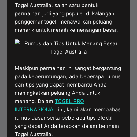
Togel Australia, salah satu bentuk
permainan judi yang populer di kalangan
penggemar togel, menawarkan peluang
menarik untuk meraih kemenangan besar.
Meskipun permainan ini sangat bergantung
pada keberuntungan, ada beberapa rumus
dan tips yang dapat membantu Anda
meningkatkan peluang Anda untuk
menang. Dalam
TOGEL PRO
INTERNASIONAL
ini, kami akan membahas
rumus dasar serta beberapa tips efektif
yang dapat Anda terapkan dalam bermain
Togel Australia.