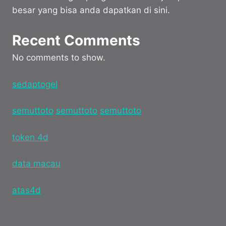
besar yang bisa anda dapatkan di sini.
Recent Comments
No comments to show.
sedaptogel
semuttoto
semuttoto
semuttoto
token 4d
data macau
atas4d