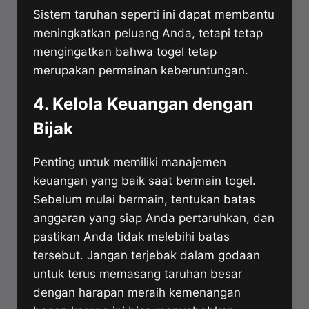
Sistem taruhan seperti ini dapat membantu
meningkatkan peluang Anda, tetapi tetap
mengingatkan bahwa togel tetap
merupakan permainan keberuntungan.
4. Kelola Keuangan dengan
Bijak
Penting untuk memiliki manajemen
keuangan yang baik saat bermain togel.
Sebelum mulai bermain, tentukan batas
anggaran yang siap Anda pertaruhkan, dan
pastikan Anda tidak melebihi batas
tersebut. Jangan terjebak dalam godaan
untuk terus memasang taruhan besar
dengan harapan meraih kemenangan