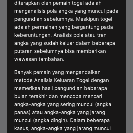
diterapkan oleh pemain togel adalah
menganalisis pola angka yang muncul pada
pengundian sebelumnya. Meskipun togel
adalah permainan yang bergantung pada
keberuntungan. Analisis pola atau tren
angka yang sudah keluar dalam beberapa
putaran sebelumnya bisa memberikan
wawasan tambahan.
Banyak pemain yang mengandalkan
metode Analisis Keluaran Togel dengan
memeriksa hasil pengundian beberapa
bulan terakhir dan mencoba mencari
angka-angka yang sering muncul (angka
panas) atau angka-angka yang jarang
muncul (angka dingin). Dalam beberapa
kasus, angka-angka yang jarang muncul